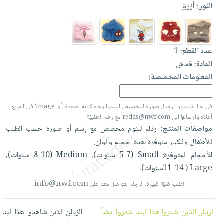
العناية
الأكثر
اللون:
أزرق
شحن
أدوات
بالأسنان
مبيعاً
مجاني
المائدة
الحمية
العودة
بنود
الأوعية
والتغذية
للمدارس
عدد القطع:
1
مختارة
والتخزين
اشتراكات
اكسسوارات
المادة:
قماش
أدوات
كتب
كل
المعلومات المخصصة:
بحث
المطبخ
الاشتراكات
اكسسوارات
متقدم
منزلية
صندوق
في حال تريدون ارسال صورة لتخصيص البند، الرجاء كتابة 'صورة' أو 'image' في المربع
القراءة
أعلاه وارسالها الى redas@nwf.com مع رقم الطلبيّة
اكسسوارات
مواصفات المنتج:
رداء
للنوم
مخصص
مع
إسم
أو
صورة
حسب
الطلب
نيل
iKitab
ملابس
للأطفال
وللكبار
متوفرة
بعدة
أحجام
وألوان.
وفرات
بلا
مطرزات
الأحجام
المتوفرة:
Small
(5-7
سنوات)،
Medium
(8-10
سنوات)،
حدود
عن
حقائب
حسابك
Large
(
11-14سنوات).
الشركة
حلي
info@nwf.com
لطلب كميّة كبيرة، الرجاء التواصل معنا على
لائحة
سياسة
عناية
الأمنيات
الشركة
بالذات
الزبائن الذين اشتروا هذا البند اشتروا أيضاً
الزبائن الذين شاهدوا هذا البند