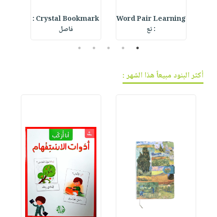
ur
Crystal Bookmark :
Word Pair Learning
De
: تع
فاصل
5
4
3
2
1
أكثر البنود مبيعاً هذا الشهر :