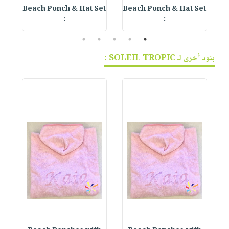
et
Beach Ponch & Hat Set
Beach Ponch & Hat Set
B
:
:
5
4
3
2
1
بنود أخرى لـ SOLEIL TROPIC :