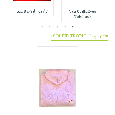
Van Cogh Eyes
أنا أركب - أدوات الاستف
 1
Notebook
5
4
3
2
1
الأكثر مبيعاً لـ SOLEIL TROPIC :