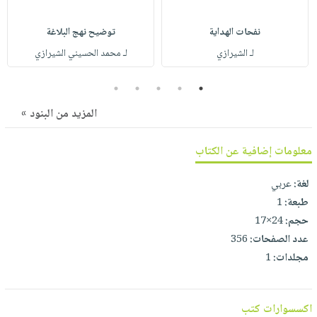
صابون
فيديوهات
عربة
أطفال
نفحات الهداية
توضيح نهج البلاغة
أسئلة
التسوق
مناسبات
يتكرر
لـ الشيرازي
لـ محمد الحسيني الشيرازي
طرحها
نشرة
5
4
3
2
1
الإصدارات
خدمات
نيل
المزيد من البنود »
وفرات
معلومات إضافية عن الكتاب
انشر
كتابك
لغة:
عربي
تواصل
طبعة:
1
معنا
حجم:
24×17
عدد الصفحات:
356
مجلدات:
1
اكسسوارات كتب