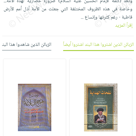
وتعد (كلمة الإمام الحسين عليه السلام) ضرورة حضارية لهذه الأمة...
العناية
الأكثر
شحن
أدوات
وخاصة في هذه الظروف المختلفة التي جعلت من الأمة أذل أمم الأرض
بالأسنان
مبيعاً
مجاني
المائدة
قاطبة - رغم كثرتها وإتساع
...
الحمية
العودة
بنود
إقرأ المزيد
الأوعية
والتغذية
للمدارس
مختارة
والتخزين
اشتراكات
اكسسوارات
أدوات
الزبائن الذين اشتروا هذا البند اشتروا أيضاً
الزبائن الذين شاهدوا هذا البند
كتب
كل
بحث
المطبخ
الاشتراكات
اكسسوارات
متقدم
منزلية
صندوق
القراءة
اكسسوارات
iKitab
ملابس
نيل
بلا
مطرزات
وفرات
حدود
حقائب
عن
حسابك
حلي
الشركة
عناية
لائحة
سياسة
بالذات
الأمنيات
الشركة