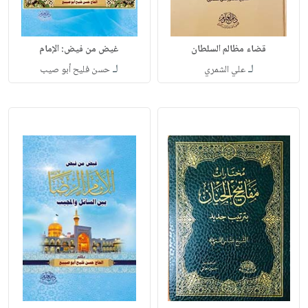
قضاء مظالم السلطان
غيض من فيض: الإمام
لـ
لـ
علي الشمري
حسن فليح أبو صيب