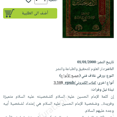
إختياراتنا
الكمية:
تعليمية
أسئلة
إختياراتنا
المواضيع
iKitab
يتكرر
أضف الى الطلبية
كتب
بلا
الأكثر
طرحها
أكاديمية
الصحة
حدود
مبيعاً
تحميل
والعناية
صندوق
أسئلة
إختياراتنا
masmu3
الشخصية
القراءة
يتكرر
وسائل
على
جديد
English
طرحها
تعليمية
Android
books
الكل
تحميل
صندوق
تحميل
iKitab
أجهزة
القراءة
المطبخ
masmu3
تاريخ النشر:
01/01/2000
على
العناية
والسفرة
على
الناشر:
دار العلوم للتحقيق والطباعة والنشر
جوائز
Android
جديد
الشخصية
النوع:
ورقي غلاف فني (
جميع الأنواع
)
Apple
تحميل
العناية
أنواع اخرى:
كتاب إلكتروني/epub
3.50$
الكل
iKitab
وتصفيف
نبذة نيل وفرات:
أواني
متجر
على
إن كلمة الإمام الحسين عليه السلام كشخصيته عليه السلام متميزة
الشعر
الطهي
الهدايا
Apple
وفريدة... وشخصية الإمام الحسين عليه السلام هي إمتداد لشخصية أبيه
العناية
أدوات
وجده عليهم السلام.
بالجسم
أقسام
الخبز