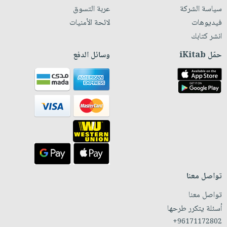
سياسة الشركة
عربة التسوق
فيديوهات
لائحة الأمنيات
انشر كتابك
حمّل iKitab
وسائل الدفع
تواصل معنا
تواصل معنا
أسئلة يتكرر طرحها
+96171172802