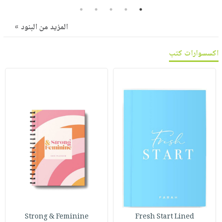
صابون
فيديوهات
5
4
3
2
1
عربة
أطفال
أسئلة
المزيد من البنود »
التسوق
مناسبات
يتكرر
طرحها
نشرة
اكسسوارات كتب
الإصدارات
خدمات
نيل
وفرات
انشر
كتابك
تواصل
معنا
Strong & Feminine
Fresh Start Lined