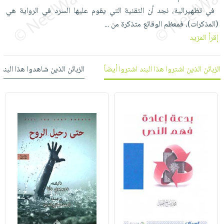
العناية
الأكثر
شحن
‎ في تظهيرالية، نجد أن التقنية التي يقوم عليها السرد في الرواية هي
أدوات
بالأسنان
مبيعاً
مجاني
(المذكرات)، فمعظم الوقائع متذكرة من
...
المائدة
الحمية
العودة
إقرأ المزيد
بنود
الأوعية
والتغذية
للمدارس
مختارة
والتخزين
اشتراكات
اكسسوارات
الزبائن الذين اشتروا هذا البند اشتروا أيضاً
الزبائن الذين شاهدوا هذا البند
أدوات
كتب
كل
بحث
المطبخ
الاشتراكات
اكسسوارات
متقدم
منزلية
صندوق
القراءة
اكسسوارات
iKitab
ملابس
نيل
بلا
مطرزات
وفرات
حدود
حقائب
عن
حسابك
حلي
الشركة
عناية
لائحة
سياسة
بالذات
الأمنيات
الشركة