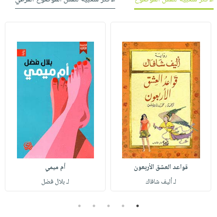
قواعد العشق الأربعون
أم ميمي
لـ أليف شافاك
لـ بلال فضل
5
4
3
2
1