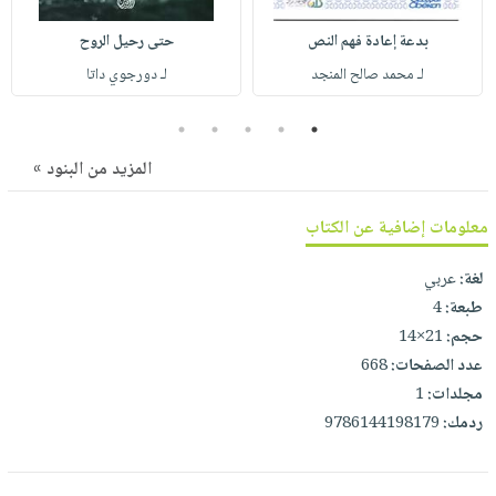
صابون
فيديوهات
عربة
بدعة إعادة فهم النص
حتى رحيل الروح
أطفال
أسئلة
التسوق
لـ محمد صالح المنجد
لـ دورجوي داتا
مناسبات
يتكرر
طرحها
نشرة
5
4
3
2
1
الإصدارات
خدمات
المزيد من البنود »
نيل
وفرات
معلومات إضافية عن الكتاب
انشر
كتابك
لغة:
عربي
تواصل
طبعة:
4
معنا
حجم:
21×14
عدد الصفحات:
668
مجلدات:
1
ردمك:
9786144198179