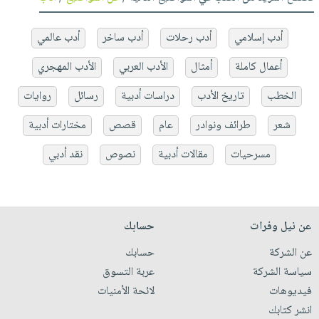
أدب إسلامي
أدب رحلات
أدب ساخر
أدب عالمي
أعمال كاملة
أمثال
الأدب العربي
الأدب المهجري
الخطب
تاريخ الأدب
دراسات أدبية
رسائل
روايات
شعر
طرائف ونوادر
عام
قصص
مختارات أدبية
مسرحيات
مقالات أدبية
نصوص
نقد أدبي
عن نيل وفرات
حسابك
عن الشركة
حسابك
سياسة الشركة
عربة التسوق
فيديوهات
لائحة الأمنيات
انشر كتابك