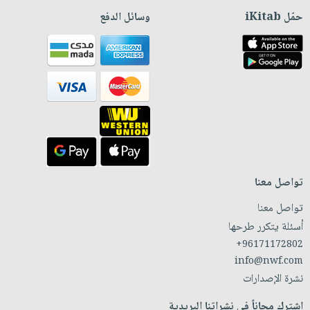
حمّل iKitab
وسائل الدفع
تواصل معنا
تواصل معنا
أسئلة يتكرر طرحها
+96171172802
info@nwf.com
نشرة الإصدارات
اشترك مجاناً في نشراتنا البريدية