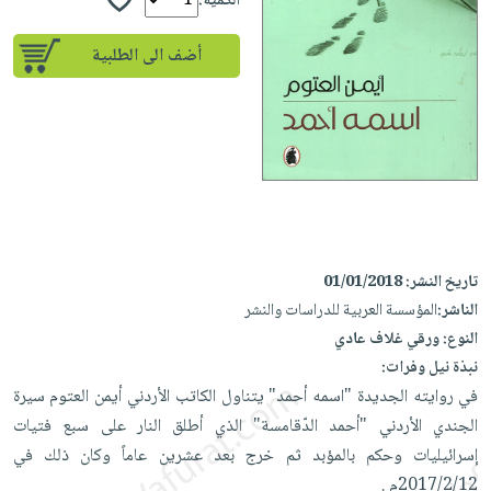
إختياراتنا
الكمية:
تعليمية
أسئلة
إختياراتنا
المواضيع
iKitab
يتكرر
أضف الى الطلبية
كتب
بلا
الأكثر
طرحها
أكاديمية
الصحة
حدود
مبيعاً
تحميل
والعناية
صندوق
أسئلة
وسائل
masmu3
الشخصية
القراءة
يتكرر
تعليمية
على
جديد
English
طرحها
صندوق
Android
books
الكل
تحميل
القراءة
تحميل
iKitab
أجهزة
جوائز
المطبخ
masmu3
على
تاريخ النشر:
01/01/2018
العناية
والسفرة
على
Android
الناشر:
المؤسسة العربية للدراسات والنشر
جديد
الشخصية
Apple
النوع:
ورقي غلاف عادي
تحميل
العناية
الكل
نبذة نيل وفرات:
iKitab
وتصفيف
أواني
في روايته الجديدة "اسمه أحمد" يتناول الكاتب الأردني أيمن العتوم سيرة
متجر
على
الشعر
الطهي
الجندي الأردني "أحمد الدّقامسة" الذي أطلق النار ‏على سبع فتيات
الهدايا
Apple
العناية
إسرائيليات وحكم بالمؤبد ثم خرج بعد عشرين عاماً وكان ذلك في
أدوات
بالجسم
أقسام
2017/2/12م‎.‎ ‎
الخبز