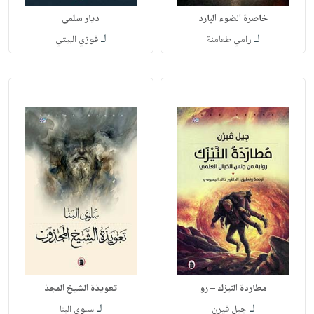
خاصرة الضوء البارد
ديار سلمى
لـ
لـ
رامي طعامنة
فوزي البيتي
مطاردة النيزك – رو
تعويذة الشيخ المجذ
لـ
لـ
جيل فيرن
سلوى البنا