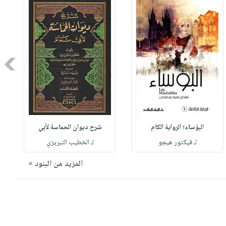
Next
البؤساء؛ الرواية الكام
شرح ديوان الحماسة لأبي
لـ فيكتور هيجو
لـ الخطيب التبريزي
المزيد من البنود »