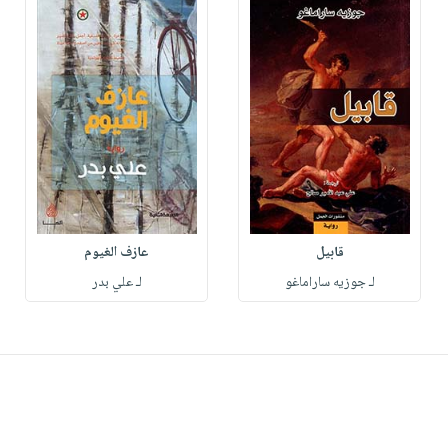
قابيل
عازف الغيوم
لـ جوزيه ساراماغو
لـ علي بدر