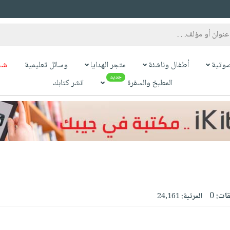
وتية
أطفال وناشئة
متجر الهدايا
وسائل تعليمية
شح
جديد
المطبخ والسفرة
انشر كتابك
قات:
0
المرتبة:
24,161