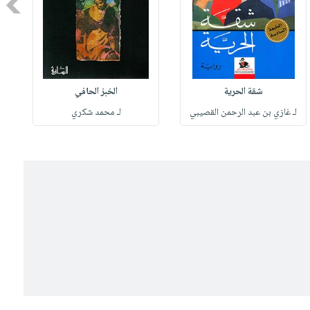
Next
شقة الحرية
الخبز الحافي
لـ غازي بن عبد الرحمن القصيبي
لـ محمد شكري
ل