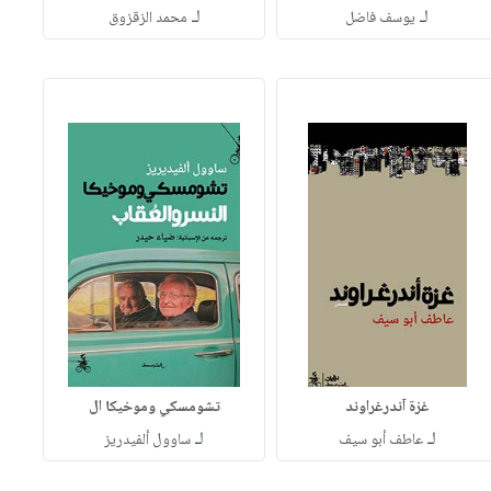
لـ
لـ
يوسف فاضل
محمد الزقزوق
غزة آندرغراوند
تشومسكي وموخيكا ال
لـ
لـ
عاطف أبو سيف
ساوول ألفيدريز