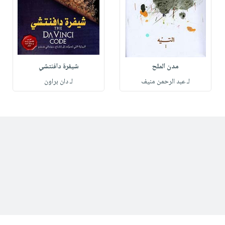
مدن الملح
شيفرة دافنتشي
لـ عبد الرحمن منيف
لـ دان براون