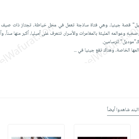
ل" قصة جينيا، وهي فتاة ساذجة تعمل في محل خياطة، تجتاز ذات صيف فت
ه وعوالمه المليئة بالمغامرات والأسرار. تتعرف على أميليا، أكبر منها سناً، 
كـ"موديل" للرسامين.
لمها الخاصة، وهناك تقع جينيا في
...
البند شاهدوا أيضاً