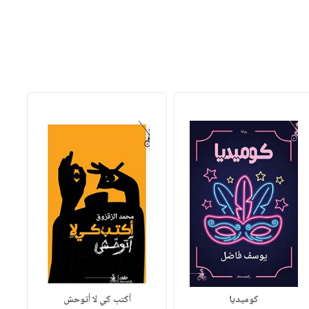
كوميديا
أكتب كي لا أتوحش