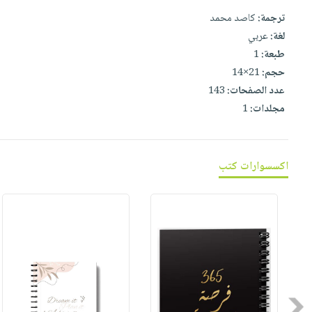
صابون
فيديوهات
ترجمة:
كاصد محمد
عربة
أطفال
أسئلة
لغة:
عربي
التسوق
مناسبات
يتكرر
طبعة:
1
طرحها
نشرة
حجم:
21×14
الإصدارات
عدد الصفحات:
143
خدمات
مجلدات:
1
نيل
وفرات
انشر
اكسسوارات كتب
كتابك
تواصل
معنا
Previous