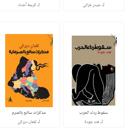
لـ
لـ
حيدر غزالي
كريمة أحداد
سقوط رداء الحرب
مذكرات سائح بالصرم
لـ
لـ
هند جودة
لقمان ديركي