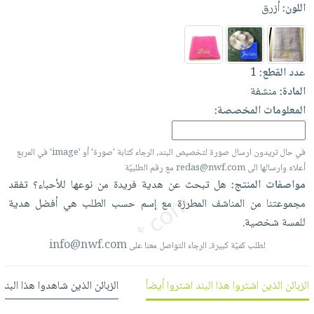
العناية
اللون:
أزرق
الأكثر
شحن
أدوات
بالأسنان
مبيعاً
مجاني
المائدة
الحمية
العودة
بنود
الأوعية
والتغذية
للمدارس
عدد القطع:
1
مختارة
والتخزين
اشتراكات
اكسسوارات
المادة:
منشفة
أدوات
كتب
كل
المعلومات المخصصة:
بحث
المطبخ
الاشتراكات
اكسسوارات
متقدم
منزلية
صندوق
في حال تريدون ارسال صورة لتخصيص البند، الرجاء كتابة 'صورة' أو 'image' في المربع
القراءة
أعلاه وارسالها الى redas@nwf.com مع رقم الطلبيّة
اكسسوارات
مواصفات المنتج:
هل
تبحث
عن
هدية
فريدة
من
نوعها
للأحباء؟
تفقد
نيل
iKitab
ملابس
مجموعتنا
من
المناشف
المطرزة
مع
إسم
حسب
الطلب
هي
أفضل
هدية
وفرات
بلا
مطرزات
للمسة
شخصية.
حدود
عن
حقائب
حسابك
info@nwf.com
لطلب كميّة كبيرة، الرجاء التواصل معنا على
الشركة
حلي
لائحة
سياسة
عناية
الزبائن الذين اشتروا هذا البند اشتروا أيضاً
الزبائن الذين شاهدوا هذا البند
الأمنيات
الشركة
بالذات