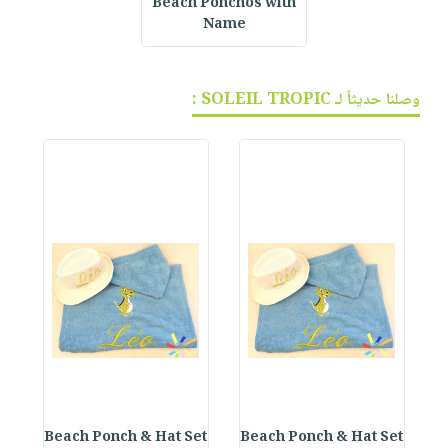
Beach Ponchos with
Name
وصلنا حديثاً لـ SOLEIL TROPIC :
et
Beach Ponch & Hat Set
Beach Ponch & Hat Set
B