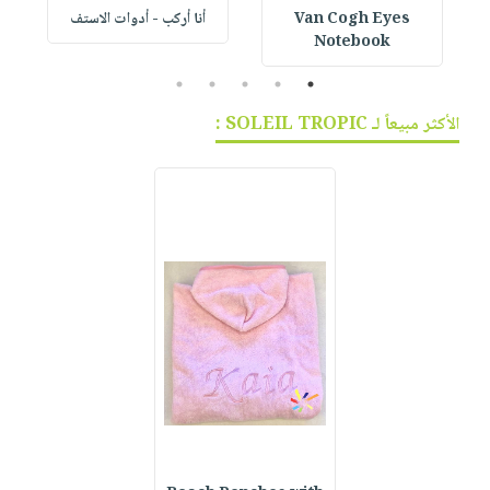
Van Cogh Eyes
أنا أركب - أدوات الاستف
 1
Notebook
5
4
3
2
1
الأكثر مبيعاً لـ SOLEIL TROPIC :