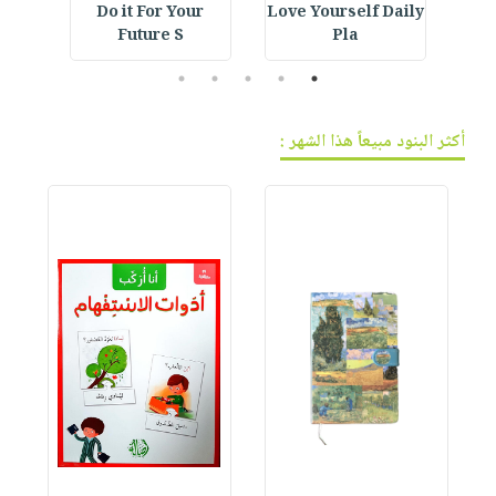
ning
Do it For Your
Love Yourself Daily
Crystal Bookmark :
Future S
Pla
5
4
3
2
1
أكثر البنود مبيعاً هذا الشهر :