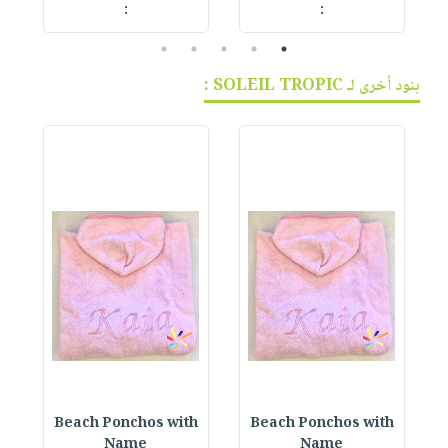
:
:
5
4
3
2
1
بنود أخرى لـ SOLEIL TROPIC :
h
Beach Ponchos with
Beach Ponchos with
Name
Name