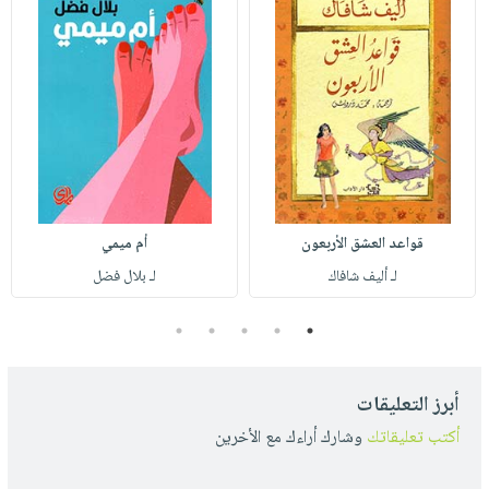
قواعد العشق الأربعون
أم ميمي
لـ أليف شافاك
لـ بلال فضل
5
4
3
2
1
أبرز التعليقات
أكتب تعليقاتك
وشارك أراءك مع الأخرين