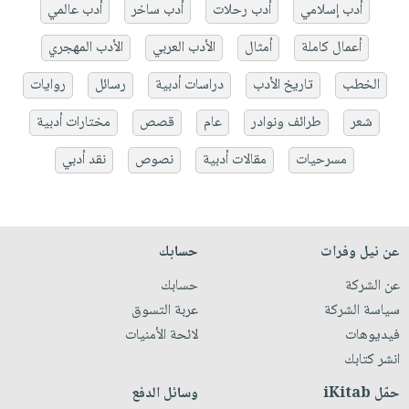
أدب إسلامي
أدب رحلات
أدب ساخر
أدب عالمي
أعمال كاملة
أمثال
الأدب العربي
الأدب المهجري
الخطب
تاريخ الأدب
دراسات أدبية
رسائل
روايات
شعر
طرائف ونوادر
عام
قصص
مختارات أدبية
مسرحيات
مقالات أدبية
نصوص
نقد أدبي
عن نيل وفرات
حسابك
عن الشركة
حسابك
سياسة الشركة
عربة التسوق
فيديوهات
لائحة الأمنيات
انشر كتابك
حمّل iKitab
وسائل الدفع