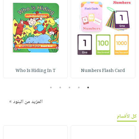
Who Is Hiding In T
Numbers Flash Card
5
4
3
2
1
المزيد من البنود »
كل الأقسام