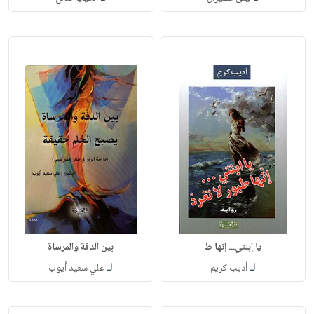
يا إبنتي... إنها ط
بين الدفة والمرساة
لـ
لـ
أديب كريم
علي سعيد أيوب