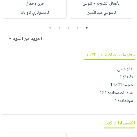
صابون
الأعمال الشعرية - شوقي
حزن وجمال
فيديوهات
عربة
أطفال
لـ شوقي عبد الأمير
لـ ياسوناري كاواباتا
أسئلة
التسوق
مناسبات
يتكرر
5
4
3
2
1
طرحها
نشرة
المزيد من البنود »
الإصدارات
خدمات
نيل
معلومات إضافية عن الكتاب
وفرات
انشر
لغة:
عربي
كتابك
طبعة:
1
تواصل
حجم:
21×14
معنا
عدد الصفحات:
151
مجلدات:
1
اكسسوارات كتب