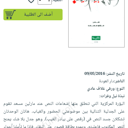
إختياراتنا
الكمية:
تعليمية
أسئلة
إختياراتنا
المواضيع
iKitab
يتكرر
أضف الى الطلبية
كتب
بلا
الأكثر
طرحها
أكاديمية
الصحة
حدود
مبيعاً
تحميل
والعناية
صندوق
أسئلة
إختياراتنا
masmu3
الشخصية
القراءة
يتكرر
وسائل
على
جديد
English
طرحها
تعليمية
Android
books
الكل
تحميل
صندوق
تحميل
iKitab
أجهزة
القراءة
المطبخ
masmu3
على
العناية
تاريخ النشر:
09/05/2016
والسفرة
على
جوائز
Android
جديد
الشخصية
الناشر:
دار العودة
Apple
النوع:
ورقي غلاف عادي
تحميل
العناية
الكل
نبذة نيل وفرات:
iKitab
وتصفيف
أواني
متجر
البؤرة المركزية التي تنطلق منها إشعاعات النص عند مارلين مسعد تقوم
على
الشعر
الطهي
الهدايا
على الجدلية الثنائية بين موضوعتي الحضور والغياب، هاتان الوحدتان
Apple
العناية
أدوات
تشكلان جسد النص في (رقص على بيادر الغيب)، وهو جدل بلا شك يمنح
بالجسم
أقسام
الخبز
النص المكتوب فاعليته، ويمده بطاقة قصوى على البقاء، فإذا ما تأملنا أجواء