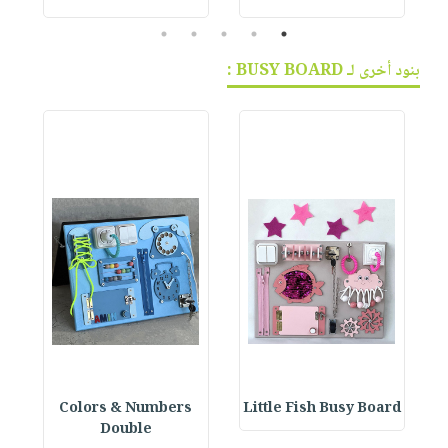
5
4
3
2
1
بنود أخرى لـ BUSY BOARD :
Colors & Numbers
Little Fish Busy Board
Double