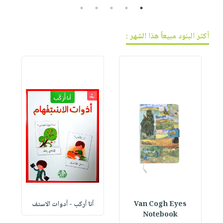
5
4
3
2
1
أكثر البنود مبيعاً هذا الشهر :
Van Cogh Eyes
أنا أركب - أدوات الاستف
 1
Notebook