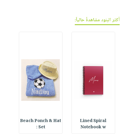
فيديوهات
صابون
عربة
أسئلة
التسوق
أطفال
يتكرر
أكثر البنود مشاهدةً حالياً:
مناسبات
طرحها
نشرة
الإصدارات
خدمات
نيل
وفرات
انشر
كتابك
تواصل
معنا
ning
Beach Ponch & Hat
Lined Spiral
Set :
Notebook w