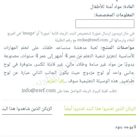
العناية
الأكثر
شحن
المادة:
مواد آمنة للأطفال
أدوات
بالأسنان
مبيعاً
مجاني
المعلومات المخصصة:
المائدة
الحمية
العودة
بنود
الأوعية
والتغذية
للمدارس
مختارة
في حال تريدون ارسال صورة لتخصيص البند، الرجاء كتابة 'صورة' أو 'image' في المربع
والتخزين
اشتراكات
اكسسوارات
أعلاه وارسالها الى redas@nwf.com مع رقم الطلبيّة
أدوات
مواصفات المنتج:
لعبة
مدهشة
ستساعد
طفلك
على
تعلم
المهارات
كتب
كل
بحث
المطبخ
الأساسية
لتعزيز
تنمية
التعلم
من
عمر
4
أشهر
إلى
عمر
4
سنوات،
مصنوعة
الاشتراكات
اكسسوارات
متقدم
يدويًا
من
مواد
غير
سامة
وطلاء
مائي،
غير
قابلة
للكسر،
متوفرة
في
لوح
منزلية
صندوق
جانبي
واحد
أو
لوح
مزدوج
حيث
يكون
الجانب
الثاني
عبارة
عن
لوح
القراءة
اكسسوارات
طباشير..
هذه
الوسيلة
التعليمية
سوف
...
إقرأ المزيد
نيل
iKitab
ملابس
وفرات
info@nwf.com
لطلب كميّة كبيرة، الرجاء التواصل معنا على
بلا
مطرزات
حدود
عن
حقائب
حسابك
الزبائن الذين اشتروا هذا البند اشتروا أيضاً
الزبائن الذين شاهدوا هذا البند
الشركة
حلي
لائحة
سياسة
عناية
لايوجد بنود
الأمنيات
الشركة
بالذات