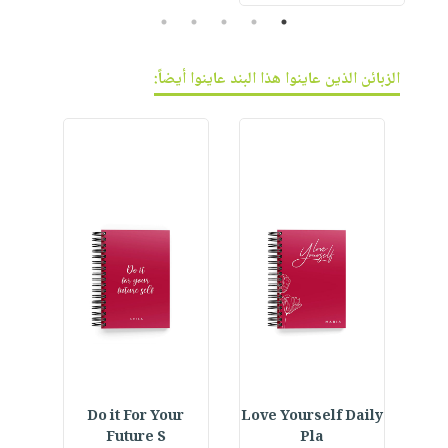
5
4
3
2
1
الزبائن الذين عاينوا هذا البند عاينوا أيضاً:
ined
Do it For Your
Love Yourself Daily
See 
Future S
Pla