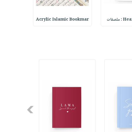
ملصقات
Acrylic Islamic Bookmar
حقيبة مسر
Next