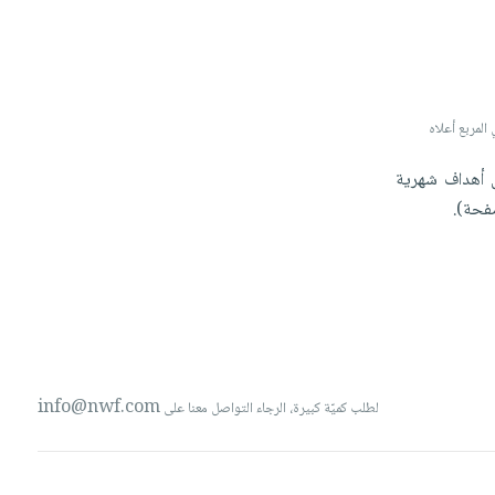
 صورة لتخصيص البند، الرجاء كتابة 'صورة' أو 'image' في المربع أعلاه
ل
أهداف
شهرية
حة).
info@nwf.com
لطلب كميّة كبيرة، الرجاء التواصل معنا على