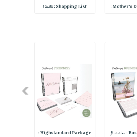
Mother's Da
Shopping List : قائمة ا
et Notebook
Next
خطط لل
Highstandard Package :
ry Notebook