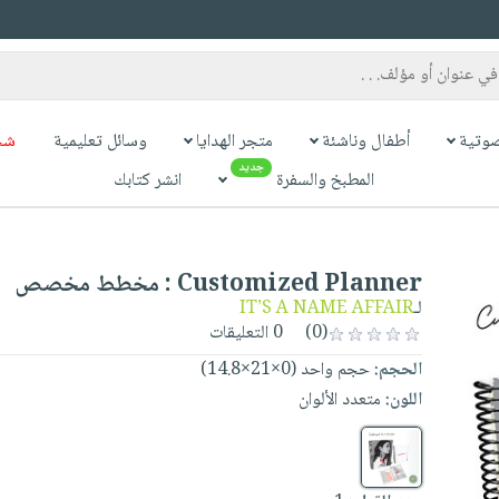
وتية
أطفال وناشئة
متجر الهدايا
وسائل تعليمية
شح
جديد
المطبخ والسفرة
انشر كتابك
Customized Planner : مخطط مخصص
لـ
IT’S A NAME AFFAIR
(0)
0 التعليقات
الحجم:
حجم واحد (0×21×14.8)
اللون:
متعدد الألوان