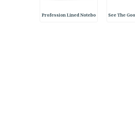
y Spiral Line
Profession Lined Notebo
See The Goo