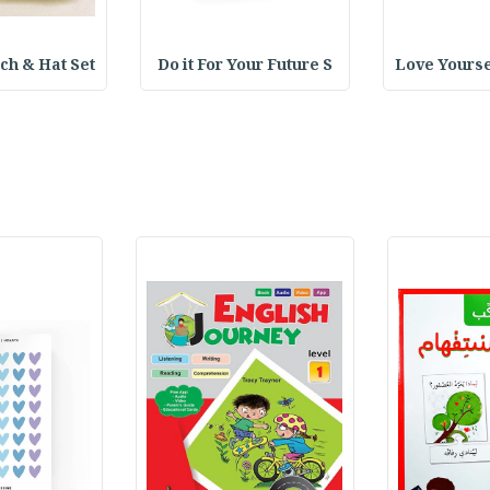
h & Hat Set :
Do it For Your Future S
Love Yourse