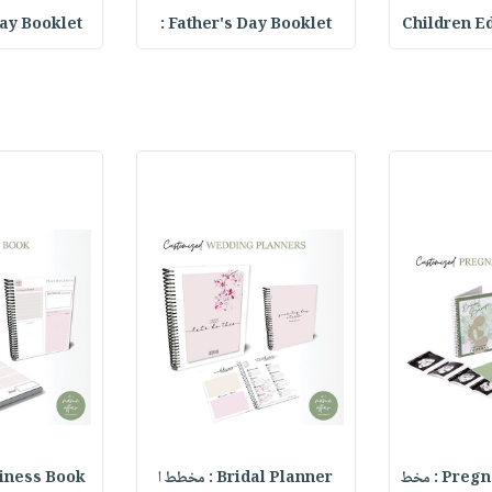
y Booklet :
Father's Day Booklet :
Children E
P : مخط
Bridal Planner : مخطط ا
Business Book : م