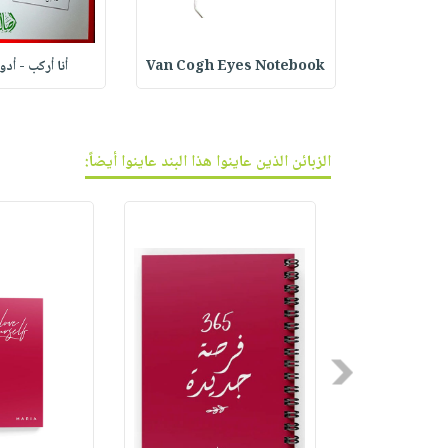
ف الجر
Van Cogh Eyes Notebook
أنا أركب - أد
الزبائن الذين عاينوا هذا البند عاينوا أيضاً:
Previous