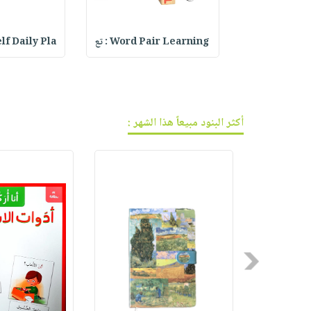
فيديوهات
صابون
عربة
أسئلة
التسوق
أطفال
يتكرر
Cr : فاصل
Word Pair Learning : تع
lf Daily Pla
مناسبات
طرحها
نشرة
الإصدارات
خدمات
نيل
وفرات
أكثر البنود مبيعاً هذا الشهر :
انشر
كتابك
تواصل
معنا
Previous