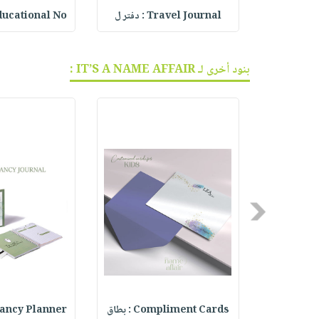
ع
Travel Journal : دفتر ل
ducational No
بنود أخرى لـ IT’S A NAME AFFAIR :
Previous
دفتر
Compliment Cards : بطاق
regnancy Planner