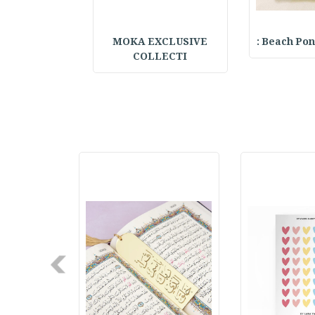
Beach Ponc
MOKA EXCLUSIVE
Embroidered Hat
COLLECTI
Next