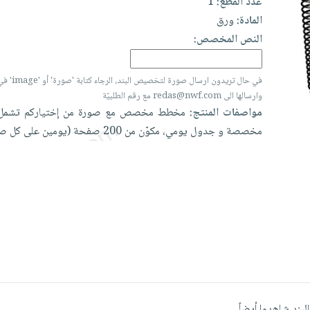
عدد القطع:
1
المادة:
ورق
النص المخصص:
في حال تريدون ارسال
وارسالها الى redas@nwf.com مع رقم الطلبيّة
مواصفات المنتج:
مخطط
مخصص
مع
صورة
من
إختياركم
تشم
مخصصة
و
جدول
يومي،
مكوّن
من
200
صفحة
(يومين
على
كل
صف
البند شاهدوا أيضاً