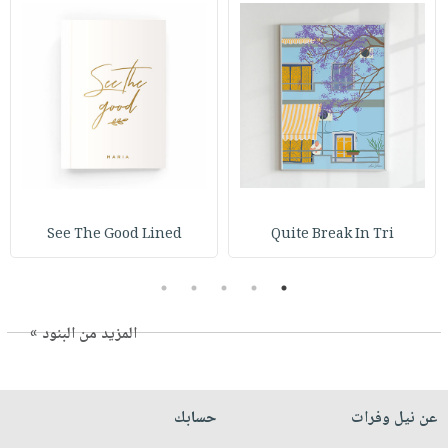
See The Good Lined
Quite Break In Tri
5
4
3
2
1
المزيد من البنود »
عن نيل وفرات
حسابك