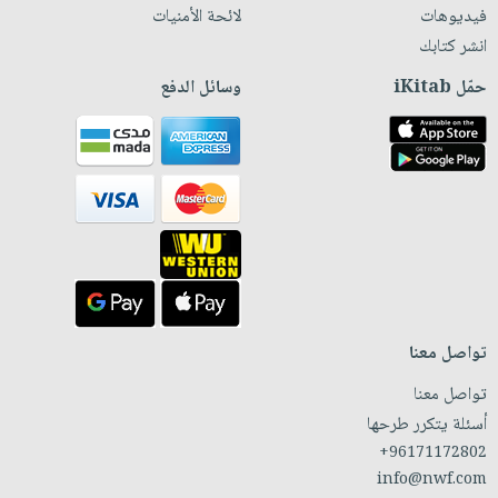
فيديوهات
لائحة الأمنيات
انشر كتابك
حمّل iKitab
وسائل الدفع
تواصل معنا
تواصل معنا
أسئلة يتكرر طرحها
+96171172802
info@nwf.com