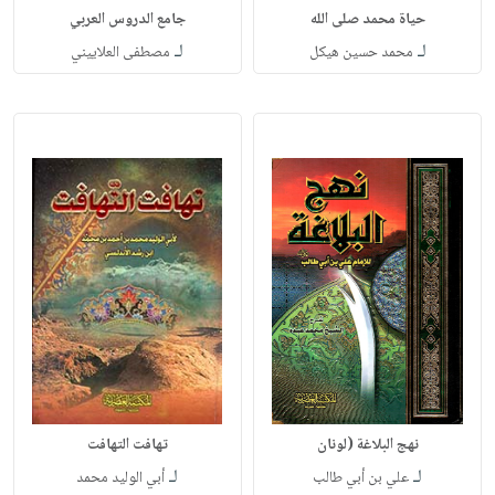
حياة محمد صلى الله
جامع الدروس العربي
لـ
لـ
محمد حسين هيكل
مصطفى العلاييني
نهج البلاغة (لونان
تهافت التهافت
لـ
لـ
علي بن أبي طالب
أبي الوليد محمد