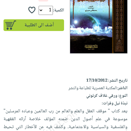
إختياراتنا
تعليمية
أسئلة
إختياراتنا
المواضيع
iKitab
الكمية:
يتكرر
كتب
بلا
الأكثر
طرحها
أكاديمية
الصحة
أضف الى الطلبية
حدود
مبيعاً
تحميل
والعناية
صندوق
أسئلة
وسائل
masmu3
الشخصية
القراءة
يتكرر
تعليمية
على
جديد
English
طرحها
صندوق
Android
books
الكل
تحميل
القراءة
تحميل
iKitab
أجهزة
جوائز
المطبخ
masmu3
على
العناية
والسفرة
على
تاريخ النشر:
17/10/2012
Android
جديد
الشخصية
Apple
الناشر:
المكتبة العصرية للطباعة والنشر
تحميل
العناية
النوع:
ورقي غلاف كرتوني
الكل
iKitab
وتصفيف
نبذة نيل وفرات:
أواني
متجر
على
الشعر
يعد كتاب " موقف العقل والعلم والعالم من رب العالمين وعباده المرسلين"
الطهي
الهدايا
Apple
العناية
موسوعة في علم أصول الدين ضمنه المؤلف خلاصة آرائه الفقهية
أدوات
بالجسم
أقسام
والفلسفية والسياسية والاجتماعية، وكشف فيه عن الأخطار التي تحيط
الخبز