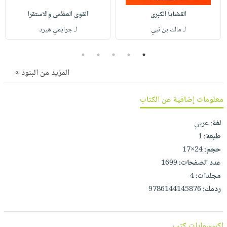
صابون
فيديوهات
القضايا الكبرى
القوى العظمى والاستقرا
عربة
أطفال
أسئلة
التسوق
لـ مالك بن نبي
لـ جرايمي هيرد
مناسبات
يتكرر
طرحها
نشرة
5
4
3
2
1
الإصدارات
خدمات
المزيد من البنود »
نيل
وفرات
معلومات إضافية عن الكتاب
انشر
لغة:
عربي
كتابك
طبعة:
1
تواصل
حجم:
24×17
معنا
عدد الصفحات:
1699
مجلدات:
4
ردمك:
9786144145876
اكسسوارات كتب