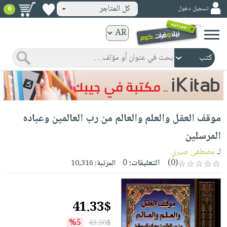
كل المتاجر
تسجيل دخول
0
كتب
ورقية
المواضيع
صدر
كتب
حديثاً
الكترونية
الأكثر
الصفحة
موقف العقل والعلم والعالم من رب العالمين وعباده
مبيعاً
الرئيسية
كتب
جوائز
المرسلين
صدر
صوتية
شحن
لـ
مصطفى صبري
حديثاً
الصفحة
مخفض
(0)
التعليقات:
0
المرتبة:
10,316
الأكثر
الرئيسية
عروض
أطفال
مبيعاً
masmu3
خاصة
وناشئة
كتب
41.33$
بلا
صفحات
مجانية
الصفحة
وسائل
حدود
مشوقة
%5
43.50$
الرئيسية