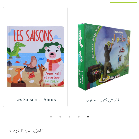
طفولتي كنزي - حقيب
Les Saisons - Amus
5
4
3
2
1
المزيد من البنود »