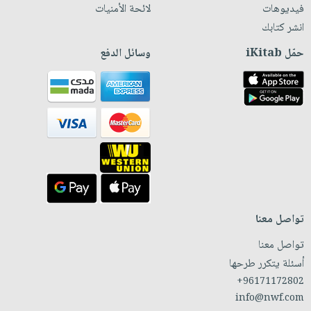
فيديوهات
لائحة الأمنيات
انشر كتابك
حمّل iKitab
وسائل الدفع
تواصل معنا
تواصل معنا
أسئلة يتكرر طرحها
+96171172802
info@nwf.com