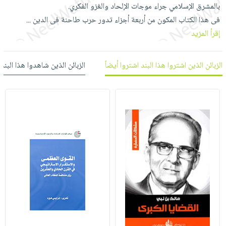
العناية
الأكثر
بالمشرق الإسلامي جراء موجات الإلحاد والغزو الفكري.
شحن
أدوات
بالأسنان
مبيعاً
فى هذا الكتاب المكون من أربعة أجزاء تدور حرب طاحنة فى الدين
...
مجاني
المائدة
إقرأ المزيد
الحمية
العودة
بنود
الأوعية
والتغذية
للمدارس
مختارة
والتخزين
اشتراكات
اكسسوارات
الزبائن الذين اشتروا هذا البند اشتروا أيضاً
الزبائن الذين شاهدوا هذا البند
أدوات
كتب
كل
بحث
المطبخ
الاشتراكات
اكسسوارات
متقدم
منزلية
صندوق
القراءة
اكسسوارات
iKitab
ملابس
نيل
بلا
مطرزات
وفرات
حدود
حقائب
عن
حسابك
حلي
الشركة
عناية
لائحة
سياسة
بالذات
الأمنيات
الشركة