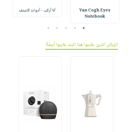
Van Cogh Eyes
أنا أركب - أدوات الاستف
 1
Notebook
5
4
3
2
1
الزبائن الذين عاينوا هذا البند عاينوا أيضاً: