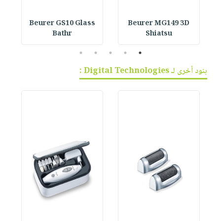
Beurer GS10 Glass
Beurer MG149 3D
Bathr
Shiatsu
5
4
3
2
1
بنود أخرى لـ Digital Technologies :