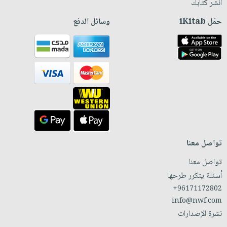
انشر كتابك
حمّل iKitab
وسائل الدفع
تواصل معنا
تواصل معنا
أسئلة يتكرر طرحها
+96171172802
info@nwf.com
نشرة الإصدارات