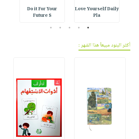
ning
Do it For Your
Love Yourself Daily
Crystal Bookmark :
Future S
Pla
5
4
3
2
1
أكثر البنود مبيعاً هذا الشهر :