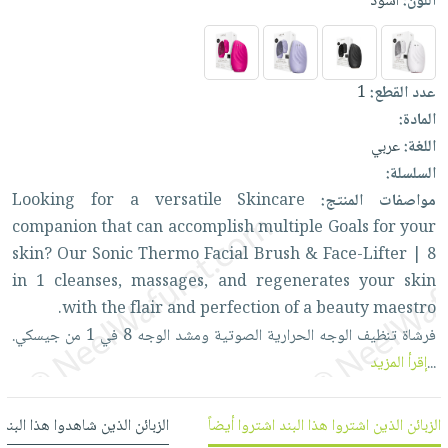
اللون:
أسود
العناية
الأكثر
شحن
أدوات
بالأسنان
مبيعاً
مجاني
المائدة
الحمية
العودة
بنود
الأوعية
عدد القطع:
1
والتغذية
للمدارس
مختارة
والتخزين
اشتراكات
المادة:
اكسسوارات
أدوات
اللغة:
عربي
كتب
كل
بحث
المطبخ
السلسلة:
الاشتراكات
اكسسوارات
متقدم
مواصفات المنتج:
Skincare
versatile
a
for
Looking
منزلية
صندوق
companion
that
can
accomplish
multiple
Goals
for
your
القراءة
اكسسوارات
skin?
Our
Sonic
Thermo
Facial
Brush
&
Face-Lifter
|
8
نيل
iKitab
ملابس
in
1
cleanses,
massages,
and
regenerates
your
skin
وفرات
بلا
مطرزات
with
the
flair
and
perfection
of
a
beauty
maestro.
حدود
عن
فرشاة
تنظيف
الوجه
الحرارية
الصوتية
ومشد
الوجه
8
في
1
من
جيسكي.
حقائب
حسابك
الشركة
...
إقرأ المزيد
حلي
لائحة
سياسة
عناية
الأمنيات
الشركة
بالذات
الزبائن الذين اشتروا هذا البند اشتروا أيضاً
الزبائن الذين شاهدوا هذا البند