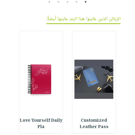
5
4
3
2
1
الزبائن الذين عاينوا هذا البند عاينوا أيضاً:
ined
Love Yourself Daily
Customized
M
Pla
Leather Pass