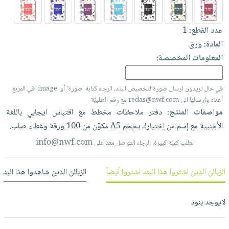
العناية
الأكثر
شحن
أدوات
بالأسنان
مبيعاً
مجاني
المائدة
عدد القطع:
1
الحمية
العودة
بنود
الأوعية
المادة:
ورق
والتغذية
للمدارس
مختارة
والتخزين
المعلومات المخصصة:
اشتراكات
اكسسوارات
أدوات
كتب
كل
بحث
المطبخ
في حال تريدون ارسال صورة لتخصيص البند، الرجاء كتابة 'صورة' أو 'image' في المربع
الاشتراكات
اكسسوارات
متقدم
أعلاه وارسالها الى redas@nwf.com مع رقم الطلبيّة
منزلية
صندوق
مواصفات المنتج:
دفتر
ملاحظات
مخطط
مع
اقتباس
ايجابي
باللغة
القراءة
اكسسوارات
الأجنبية
مع
إسم
من
إختيارك
بحجم
A5
مكوّن
من
100
ورقة
وغطاء
صلب.
نيل
iKitab
ملابس
info@nwf.com
لطلب كميّة كبيرة، الرجاء التواصل معنا على
وفرات
بلا
مطرزات
حدود
عن
الزبائن الذين اشتروا هذا البند اشتروا أيضاً
الزبائن الذين شاهدوا هذا البند
حقائب
حسابك
الشركة
حلي
لائحة
سياسة
لايوجد بنود
عناية
الأمنيات
الشركة
بالذات