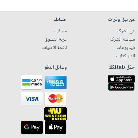
عن نيل وفرات
حسابك
عن الشركة
حسابك
سياسة الشركة
عربة التسوق
فيديوهات
لائحة الأمنيات
انشر كتابك
حمّل iKitab
وسائل الدفع