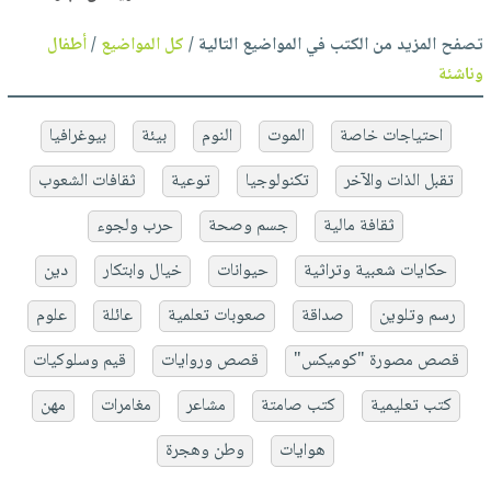
تصفح المزيد من الكتب في المواضيع التالية /
كل المواضيع
/
أطفال
وناشئة
احتياجات خاصة
الموت
النوم
بيئة
بيوغرافيا
تقبل الذات والآخر
تكنولوجيا
توعية
ثقافات الشعوب
ثقافة مالية
جسم وصحة
حرب ولجوء
حكايات شعبية وتراثية
حيوانات
خيال وابتكار
دين
رسم وتلوين
صداقة
صعوبات تعلمية
عائلة
علوم
قصص مصورة "كوميكس"
قصص وروايات
قيم وسلوكيات
كتب تعليمية
كتب صامتة
مشاعر
مغامرات
مهن
هوايات
وطن وهجرة