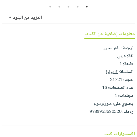
صابون
فيديوهات
5
4
3
2
1
عربة
أطفال
أسئلة
التسوق
المزيد من البنود »
مناسبات
يتكرر
طرحها
نشرة
معلومات إضافية عن الكتاب
الإصدارات
خدمات
ترجمة:
ماهر محيو
نيل
لغة:
عربي
وفرات
طبعة:
1
انشر
السلسلة:
كاميليا
كتابك
حجم:
21×21
تواصل
عدد الصفحات:
16
معنا
مجلدات:
1
يحتوي على:
صور/رسوم
ردمك:
9789953690520
اكسسوارات كتب