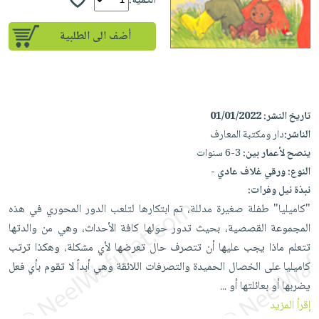
إختياراتنا
الكمية:
تعليمية
أسئلة
إختياراتنا
المواضيع
iKitab
يتكرر
أضف الى الطلبية
كتب
بلا
الأكثر
طرحها
أكاديمية
الصحة
حدود
مبيعاً
تحميل
والعناية
صندوق
أسئلة
إختياراتنا
masmu3
الشخصية
القراءة
يتكرر
وسائل
على
جديد
تاريخ النشر:
01/01/2022
English
طرحها
تعليمية
Android
الناشر:
دار ومكتبة المعارف
books
الكل
تحميل
صندوق
تحميل
ينصح لأعمار بين:
3-6 سنوات
iKitab
أجهزة
القراءة
المطبخ
masmu3
النوع:
ورقي غلاف عادي -
على
العناية
والسفرة
على
جوائز
نبذة نيل وفرات:
Android
جديد
الشخصية
Apple
"كاميليا" طفلة صغيرة مدللة، تم ابتكارها لتلعب الدور المحوري في هذه
تحميل
العناية
المجموعة القصصية، بحيث تدور حولها كافة الأحداث، وهي من والدتها
الكل
iKitab
وتصفيف
تتعلم ماذا يجب عليها أن تتصرف حال تعرضها لأي مشكلة، وهكذا ترتب
أواني
متجر
على
الشعر
كاميليا على الخصال الحميدة والتصرفات اللائقة وهي أبداً لا تقوم بأي فعل
الطهي
الهدايا
Apple
العناية
يضربها أو بعائلتها أو
...
أدوات
بالجسم
أقسام
إقرأ المزيد
الخبز