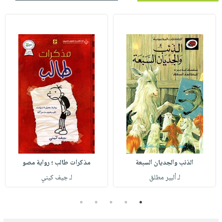
الذئب والجديان السبعة
مذكرات طالب ؛ رواية مصو
لـ ألبير مطلق
لـ جيف كيني
5
4
3
2
1