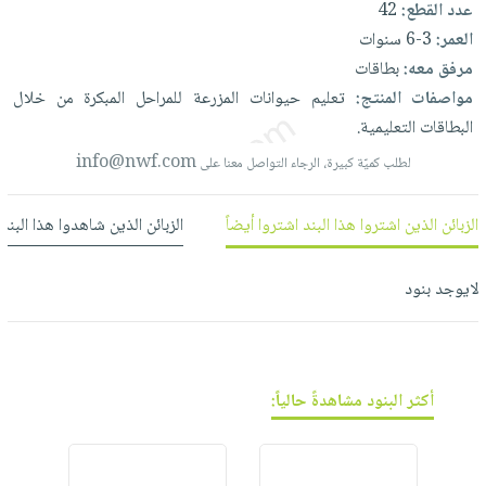
عدد القطع:
42
العناية
الأكثر
شحن
أدوات
العمر:
3-6 سنوات
بالأسنان
مبيعاً
مجاني
المائدة
مرفق معه:
بطاقات
الحمية
العودة
بنود
الأوعية
مواصفات المنتج:
تعليم
حيوانات
المزرعة
للمراحل
المبكرة
من
خلال
والتغذية
للمدارس
مختارة
والتخزين
اشتراكات
البطاقات
التعليمية.
اكسسوارات
أدوات
info@nwf.com
لطلب كميّة كبيرة، الرجاء التواصل معنا على
كتب
كل
بحث
المطبخ
الاشتراكات
اكسسوارات
متقدم
الزبائن الذين اشتروا هذا البند اشتروا أيضاً
الزبائن الذين شاهدوا هذا البند
منزلية
صندوق
القراءة
اكسسوارات
نيل
لايوجد بنود
iKitab
ملابس
وفرات
بلا
مطرزات
حدود
عن
حقائب
حسابك
الشركة
حلي
أكثر البنود مشاهدةً حالياً:
لائحة
سياسة
عناية
الأمنيات
الشركة
بالذات