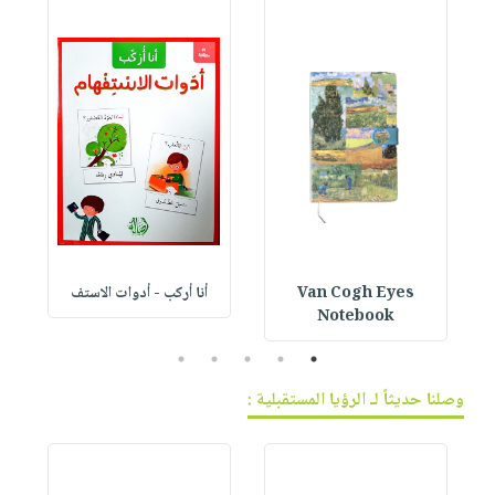
Van Cogh Eyes
أنا أركب - أدوات الاستف
 1
Notebook
5
4
3
2
1
وصلنا حديثاً لـ الرؤيا المستقبلية :