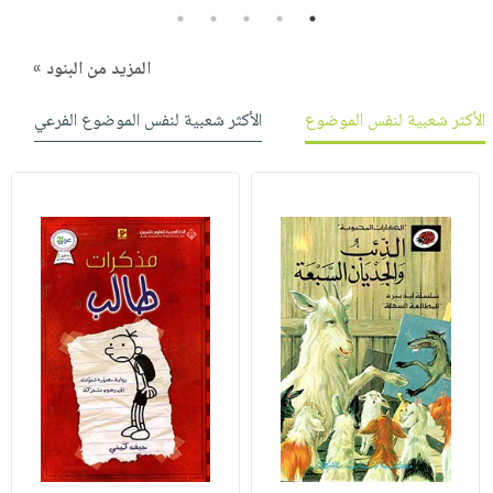
صابون
5
4
3
2
1
فيديوهات
عربة
أطفال
أسئلة
التسوق
المزيد من البنود »
مناسبات
يتكرر
طرحها
نشرة
الأكثر شعبية لنفس الموضوع
الأكثر شعبية لنفس الموضوع الفرعي
الإصدارات
خدمات
نيل
وفرات
انشر
كتابك
تواصل
معنا