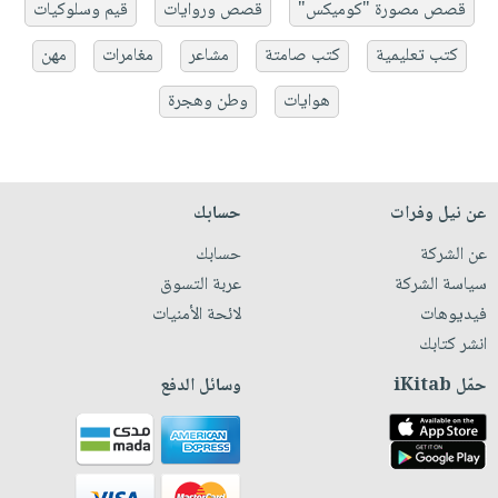
قصص مصورة "كوميكس"
قصص وروايات
قيم وسلوكيات
كتب تعليمية
كتب صامتة
مشاعر
مغامرات
مهن
هوايات
وطن وهجرة
عن نيل وفرات
حسابك
عن الشركة
حسابك
سياسة الشركة
عربة التسوق
فيديوهات
لائحة الأمنيات
انشر كتابك
حمّل iKitab
وسائل الدفع