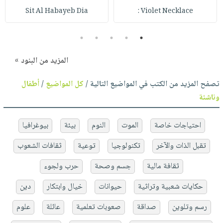
Sit Al Habayeb Dia
Violet Necklace :
5
4
3
2
1
المزيد من البنود »
تصفح المزيد من الكتب في المواضيع التالية /
كل المواضيع
/
أطفال
وناشئة
احتياجات خاصة
الموت
النوم
بيئة
بيوغرافيا
تقبل الذات والآخر
تكنولوجيا
توعية
ثقافات الشعوب
ثقافة مالية
جسم وصحة
حرب ولجوء
حكايات شعبية وتراثية
حيوانات
خيال وابتكار
دين
رسم وتلوين
صداقة
صعوبات تعلمية
عائلة
علوم