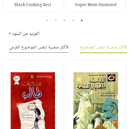
صابون
فيديوهات
Black Cooking Reci
Super Mom Diamond
عربة
أطفال
أسئلة
التسوق
5
4
3
2
1
مناسبات
يتكرر
طرحها
نشرة
المزيد من البنود »
الإصدارات
خدمات
نيل
الأكثر شعبية لنفس الموضوع
الأكثر شعبية لنفس الموضوع الفرعي
وفرات
انشر
كتابك
تواصل
معنا