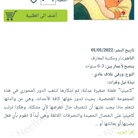
إختياراتنا
الكمية:
تعليمية
أسئلة
إختياراتنا
المواضيع
iKitab
يتكرر
أضف الى الطلبية
كتب
بلا
الأكثر
طرحها
أكاديمية
الصحة
حدود
مبيعاً
تحميل
والعناية
صندوق
أسئلة
إختياراتنا
masmu3
الشخصية
القراءة
يتكرر
وسائل
على
جديد
تاريخ النشر:
01/01/2022
English
طرحها
تعليمية
Android
الناشر:
دار ومكتبة المعارف
books
الكل
تحميل
صندوق
تحميل
ينصح لأعمار بين:
3-6 سنوات
iKitab
أجهزة
القراءة
المطبخ
masmu3
النوع:
ورقي غلاف عادي -
على
العناية
والسفرة
على
جوائز
نبذة نيل وفرات:
Android
جديد
الشخصية
Apple
"كاميليا" طفلة صغيرة مدللة، تم ابتكارها لتلعب الدور المحوري في هذه
تحميل
العناية
المجموعة القصصية، بحيث تدور حولها كافة الأحداث، وهي من والدتها
الكل
iKitab
وتصفيف
تتعلم ماذا يجب عليها أن تتصرف حال تعرضها لأي مشكلة، وهكذا ترتب
أواني
متجر
على
الشعر
كاميليا على الخصال الحميدة والتصرفات اللائقة وهي أبداً لا تقوم بأي فعل
الطهي
الهدايا
Apple
العناية
يضربها أو بعائلتها أو
...
أدوات
بالجسم
أقسام
إقرأ المزيد
الخبز