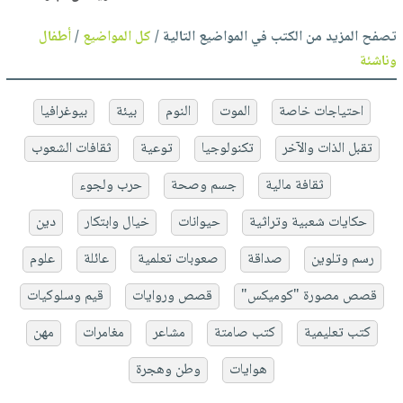
تصفح المزيد من الكتب في المواضيع التالية /
كل المواضيع
/
أطفال
وناشئة
احتياجات خاصة
الموت
النوم
بيئة
بيوغرافيا
تقبل الذات والآخر
تكنولوجيا
توعية
ثقافات الشعوب
ثقافة مالية
جسم وصحة
حرب ولجوء
حكايات شعبية وتراثية
حيوانات
خيال وابتكار
دين
رسم وتلوين
صداقة
صعوبات تعلمية
عائلة
علوم
قصص مصورة "كوميكس"
قصص وروايات
قيم وسلوكيات
كتب تعليمية
كتب صامتة
مشاعر
مغامرات
مهن
هوايات
وطن وهجرة