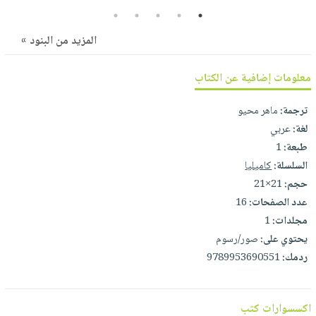
صابون
فيديوهات
5
4
3
2
1
عربة
أطفال
أسئلة
التسوق
المزيد من البنود »
مناسبات
يتكرر
طرحها
نشرة
معلومات إضافية عن الكتاب
الإصدارات
خدمات
ترجمة:
ماهر محيو
نيل
لغة:
عربي
وفرات
طبعة:
1
انشر
السلسلة:
كاميليا
كتابك
حجم:
21×21
تواصل
عدد الصفحات:
16
معنا
مجلدات:
1
يحتوي على:
صور/رسوم
ردمك:
9789953690551
اكسسوارات كتب