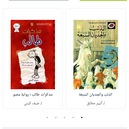
الذئب والجديان السبعة
مذكرات طالب ؛ رواية مصو
لـ ألبير مطلق
لـ جيف كيني
5
4
3
2
1