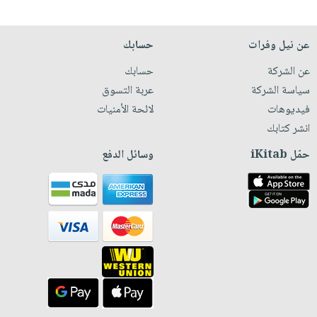
عن نيل وفرات
حسابك
عن الشركة
حسابك
سياسة الشركة
عربة التسوق
فيديوهات
لائحة الأمنيات
انشر كتابك
حمّل iKitab
وسائل الدفع