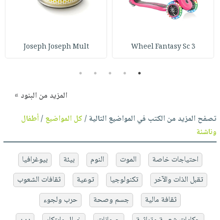
Joseph Joseph Mult
3 Wheel Fantasy Sc
5
4
3
2
1
المزيد من البنود »
تصفح المزيد من الكتب في المواضيع التالية /
كل المواضيع
/
أطفال
وناشئة
احتياجات خاصة
الموت
النوم
بيئة
بيوغرافيا
تقبل الذات والآخر
تكنولوجيا
توعية
ثقافات الشعوب
ثقافة مالية
جسم وصحة
حرب ولجوء