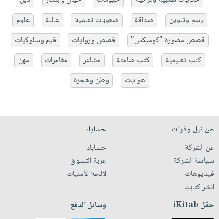
حكايات شعبية وتراثية
حيوانات
خيال وابتكار
دين
رسم وتلوين
صداقة
صعوبات تعلمية
عائلة
علوم
قصص مصورة "كوميكس"
قصص وروايات
قيم وسلوكيات
كتب تعليمية
كتب صامتة
مشاعر
مغامرات
مهن
هوايات
وطن وهجرة
عن نيل وفرات
حسابك
عن الشركة
حسابك
سياسة الشركة
عربة التسوق
فيديوهات
لائحة الأمنيات
انشر كتابك
حمّل iKitab
وسائل الدفع