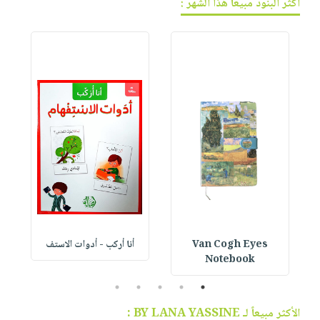
أكثر البنود مبيعاً هذا الشهر :
Van Cogh Eyes
أنا أركب - أدوات الاستف
 1
Notebook
5
4
3
2
1
الأكثر مبيعاً لـ BY LANA YASSINE :