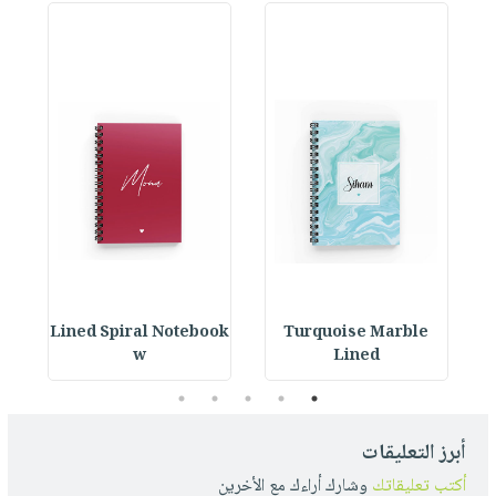
ok
Lined Spiral Notebook
Turquoise Marble
L
w
Lined
5
4
3
2
1
أبرز التعليقات
أكتب تعليقاتك
وشارك أراءك مع الأخرين