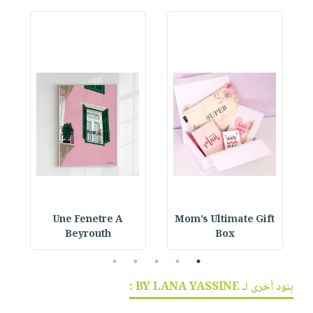
Une Fenetre A
Mom’s Ultimate Gift
Beyrouth
Box
5
4
3
2
1
بنود أخرى لـ BY LANA YASSINE :