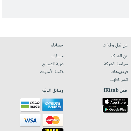
عن نيل وفرات
حسابك
عن الشركة
حسابك
سياسة الشركة
عربة التسوق
فيديوهات
لائحة الأمنيات
انشر كتابك
حمّل iKitab
وسائل الدفع