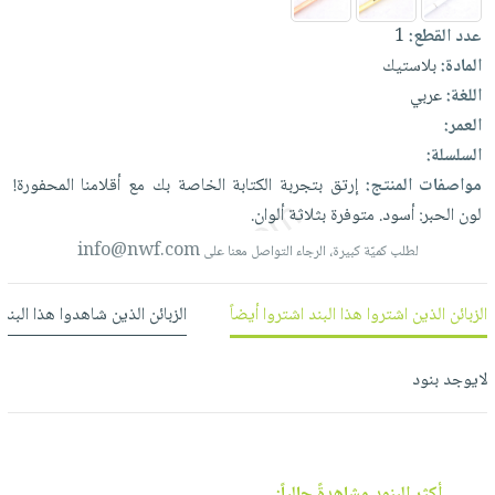
العناية
الأكثر
شحن
أدوات
عدد القطع:
1
بالأسنان
مبيعاً
مجاني
المائدة
المادة:
بلاستيك
الحمية
العودة
بنود
الأوعية
اللغة:
عربي
والتغذية
للمدارس
مختارة
والتخزين
العمر:
اشتراكات
اكسسوارات
السلسلة:
أدوات
كتب
كل
بحث
مواصفات المنتج:
إرتق
بتجربة
الكتابة
الخاصة
بك
مع
أقلامنا
المحفورة!
المطبخ
الاشتراكات
اكسسوارات
متقدم
لون
الحبر:
أسود.
متوفرة
بثلاثة
ألوان.
منزلية
صندوق
info@nwf.com
لطلب كميّة كبيرة، الرجاء التواصل معنا على
القراءة
اكسسوارات
نيل
iKitab
ملابس
الزبائن الذين اشتروا هذا البند اشتروا أيضاً
الزبائن الذين شاهدوا هذا البند
وفرات
بلا
مطرزات
حدود
عن
حقائب
حسابك
لايوجد بنود
الشركة
حلي
لائحة
سياسة
عناية
الأمنيات
الشركة
بالذات
أكثر البنود مشاهدةً حالياً: