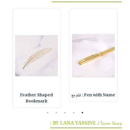
Pen with Name : قلم مع
Feather Shaped
 &
Bookmark
5
4
3
2
1
وصلنا حديثاً لـ BY LANA YASSINE :