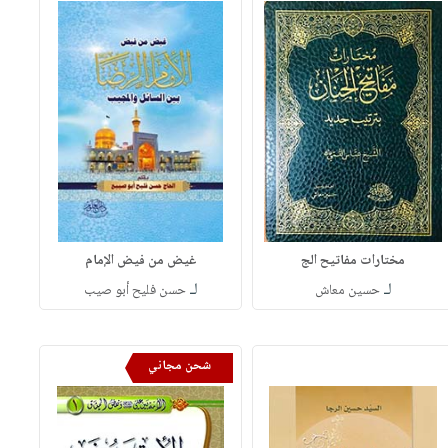
مختارات مفاتيح الج
غيض من فيض الإمام
لـ
لـ
حسين معاش
حسن فليح أبو صيب
شحن مجاني