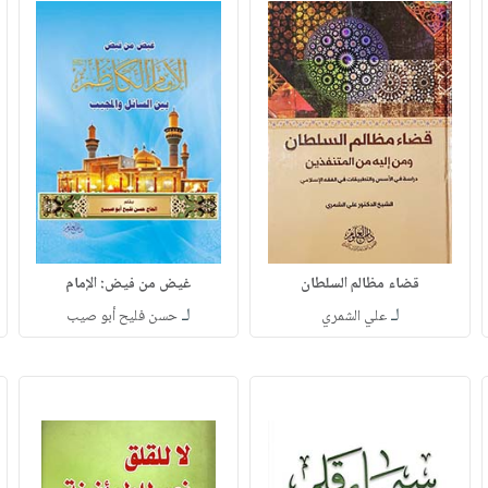
قضاء مظالم السلطان
غيض من فيض: الإمام
لـ
لـ
علي الشمري
حسن فليح أبو صيب