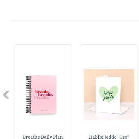
Next
Breathe Daily Plan
"Habibi Jeddo" Gre