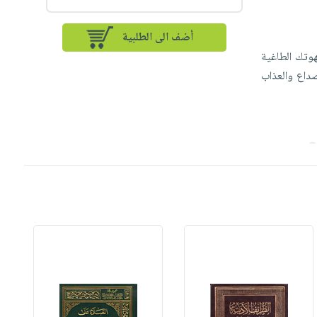
أضف الى الطلبية
هوتك الطاغية
داع والعذاب