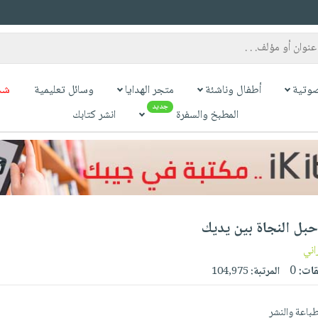
وتية
أطفال وناشئة
متجر الهدايا
وسائل تعليمية
شح
جديد
المطبخ والسفرة
انشر كتابك
بل النجاة بين يديك
اني
قات:
0
المرتبة:
104,975
طباعة والنشر