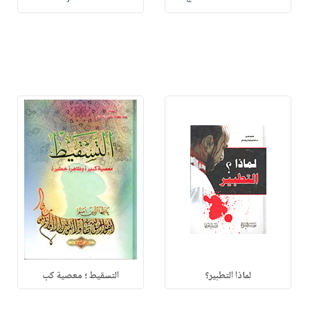
لماذا التطبير؟
التسقيط ؛ معصية كب