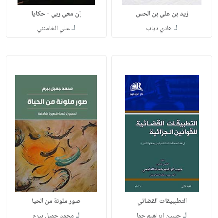
زيد بن علي بن الحس
إن معي ربي - حكايا
لـ
لـ
هادي دياب
علي الخامنئي
التطبييقات القضائي
صور ملونة من الحيا
لـ
لـ
حسين ابراهيم حما
محمد جميل بيرم