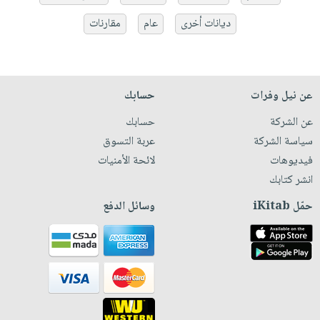
ديانات أخرى
عام
مقارنات
عن نيل وفرات
حسابك
عن الشركة
حسابك
سياسة الشركة
عربة التسوق
فيديوهات
لائحة الأمنيات
انشر كتابك
حمّل iKitab
وسائل الدفع