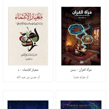
مرآة القرآن - سنن
معيار الإنتماء - د
لـ
لـ
عزام حدبا
حسن بن عبد الله