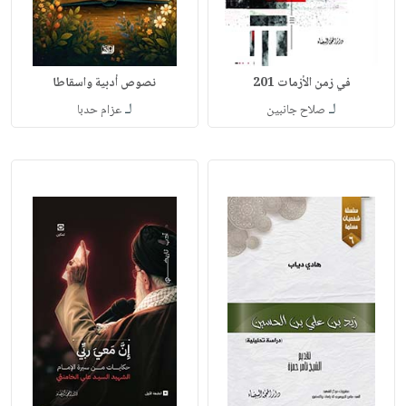
في زمن الأزمات 201
نصوص أدبية واسقاطا
لـ
لـ
صلاح جانبين
عزام حدبا