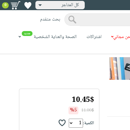
كل المتاجر
0
بحث متقدم
جديد
ن مجاني
اشتراكات
الصحة والعناية الشخصية
10.45$
%5
11.00$
الكمية: