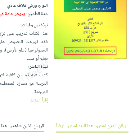
إختياراتنا
تعليمية
أسئلة
النوع:
ورقي غلاف عادي
إختياراتنا
المواضيع
iKitab
يتكرر
يتوفر عادة ف
مدة التأمين:
كتب
بلا
الأكثر
طرحها
أكاديمية
الصحة
نبذة نيل وفرات:
حدود
مبيعاً
تحميل
والعناية
هذا الكتاب تدريب على ترج
صندوق
أسئلة
إختياراتنا
masmu3
الشخصية
فقد توزعت النصوص على الم
القراءة
يتكرر
وسائل
على
جديد
الجيولوجيا (علم الأرض)، و
English
طرحها
تعليمية
Android
قطع أو ست
...
books
الكل
تحميل
صندوق
تحميل
نبذة الناشر:
iKitab
أجهزة
القراءة
المطبخ
masmu3
كتاب فيه تمارين كافية لترج
على
العناية
والسفرة
على
جوائز
العربية مع مسارد لمصطلحات
Android
جديد
الشخصية
Apple
الترجمة .
تحميل
العناية
إقرأ المزيد
الكل
iKitab
وتصفيف
أواني
متجر
على
الشعر
الطهي
الهدايا
Apple
العناية
الزبائن الذين اشتروا هذا البند اشتروا أيضاً
الزبائن الذين شاهدوا هذا 
أدوات
بالجسم
أقسام
الخبز