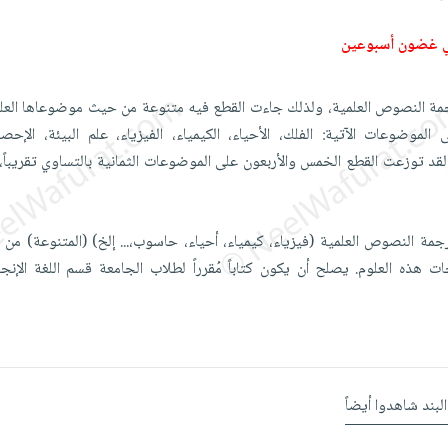
ي غضون أسبوعين
مة النصوص العلمية، ولذلك جاءت القطع فيه متنوعة من حيث موضوعاها العلم
وضوعات الآتية: الفلك، الأحياء، الكيمياء، الفيزياء، علم البيئة، الإحص
لقد توزعت القطع الخمس والأربعون على الموضوعات الثمانية بالتساوي تقريبا
مة النصوص العلمية (فيزياء، كيمياء، أحياء، حاسوب،... إلخ) (المتنوعة) من ال
 هذه العلوم. يصلح أن يكون كتاباً مُقرراً لطلاب الجامعة قسم اللغة الإنج
البند شاهدوا أيضاً