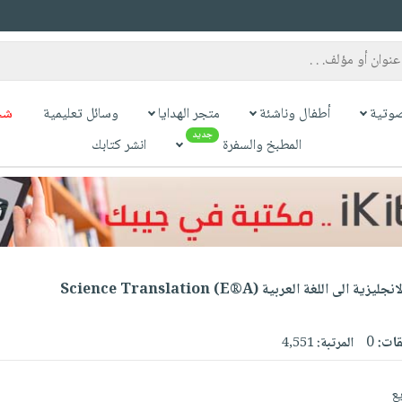
وتية
أطفال وناشئة
متجر الهدايا
وسائل تعليمية
شح
جديد
المطبخ والسفرة
انشر كتابك
ة من اللغة الانجليزية الى اللغة العربية
قات:
0
المرتبة:
4,551
يع