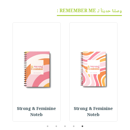
وصلنا حديثاً لـ REMEMBER ME :
 P
Strong & Feminine
Strong & Feminine
Noteb
Noteb
5
4
3
2
1