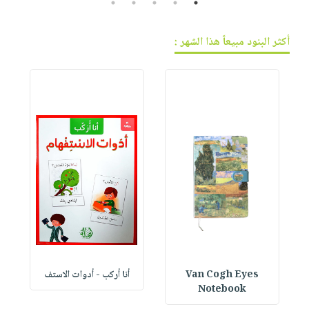
5
4
3
2
1
أكثر البنود مبيعاً هذا الشهر :
Van Cogh Eyes
أنا أركب - أدوات الاستف
 1
Notebook