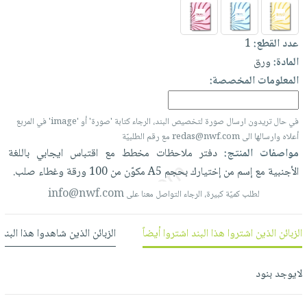
العناية
الأكثر
شحن
أدوات
بالأسنان
مبيعاً
مجاني
المائدة
عدد القطع:
1
الحمية
العودة
بنود
الأوعية
المادة:
ورق
والتغذية
للمدارس
مختارة
والتخزين
اشتراكات
المعلومات المخصصة:
اكسسوارات
أدوات
كتب
كل
بحث
المطبخ
في حال تريدون ارسال صورة لتخصيص البند، الرجاء كتابة 'صورة' أو 'image' في المربع
الاشتراكات
اكسسوارات
متقدم
أعلاه وارسالها الى redas@nwf.com مع رقم الطلبيّة
منزلية
صندوق
مواصفات المنتج:
دفتر
ملاحظات
مخطط
مع
اقتباس
ايجابي
باللغة
القراءة
اكسسوارات
الأجنبية
مع
إسم
من
إختيارك
بحجم
A5
مكوّن
من
100
ورقة
وغطاء
صلب.
نيل
iKitab
ملابس
info@nwf.com
لطلب كميّة كبيرة، الرجاء التواصل معنا على
وفرات
بلا
مطرزات
حدود
عن
حقائب
حسابك
الزبائن الذين اشتروا هذا البند اشتروا أيضاً
الزبائن الذين شاهدوا هذا البند
الشركة
حلي
لائحة
سياسة
عناية
لايوجد بنود
الأمنيات
الشركة
بالذات