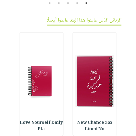
5
4
3
2
1
الزبائن الذين عاينوا هذا البند عاينوا أيضاً:
ined
Love Yourself Daily
365 New Chance
Cus
Pla
Lined No