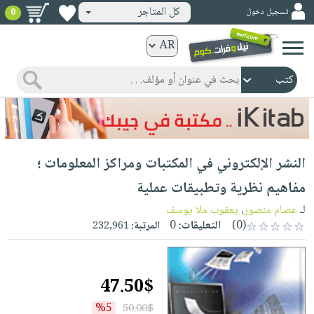
كل المتاجر
تسجيل دخول
0
كتب
ورقية
المواضيع
صدر
كتب
حديثاً
الكترونية
الأكثر
الصفحة
النشر الإلكتروني في المكتبات ومراكز المعلومات ؛
مبيعاً
الرئيسية
كتب
جوائز
مفاهيم نظرية وتطبيقات عملية
صدر
صوتية
شحن
لـ
عصام منصور
،
يعقوب ملا يوسف
حديثاً
الصفحة
مخفض
(0)
التعليقات:
0
المرتبة:
232,961
الأكثر
الرئيسية
عروض
أطفال
مبيعاً
masmu3
خاصة
وناشئة
كتب
47.50$
بلا
صفحات
مجانية
الصفحة
وسائل
حدود
مشوقة
%5
50.00$
الرئيسية