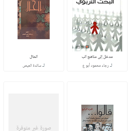
مدخل إلى مناهج الب
الحال
لـ
لـ
رجاء محمود أبو ع
سائدة العيص