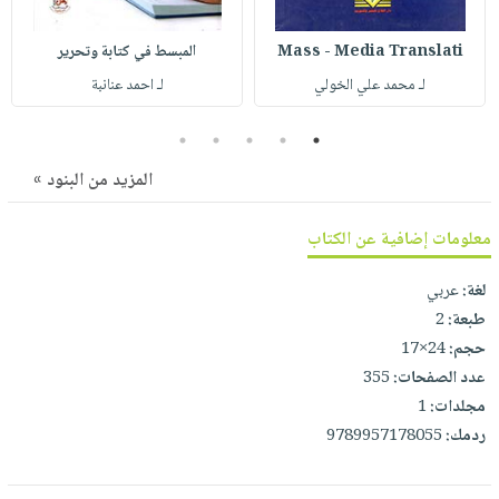
صابون
فيديوهات
عربة
أطفال
أسئلة
Mass - Media Translati
المبسط في كتابة وتحرير
التسوق
مناسبات
يتكرر
لـ محمد علي الخولي
لـ احمد عنانبة
طرحها
نشرة
5
4
3
2
1
الإصدارات
خدمات
نيل
المزيد من البنود »
وفرات
معلومات إضافية عن الكتاب
انشر
كتابك
لغة:
عربي
تواصل
طبعة:
2
معنا
حجم:
24×17
عدد الصفحات:
355
مجلدات:
1
ردمك:
9789957178055