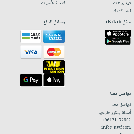
فيديوهات
لائحة الأمنيات
انشر كتابك
حمّل iKitab
وسائل الدفع
تواصل معنا
تواصل معنا
أسئلة يتكرر طرحها
+96171172802
info@nwf.com