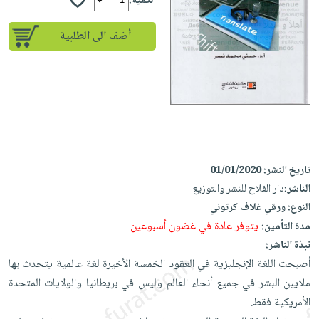
إختياراتنا
الكمية:
تعليمية
أسئلة
إختياراتنا
المواضيع
iKitab
يتكرر
أضف الى الطلبية
كتب
بلا
الأكثر
طرحها
أكاديمية
الصحة
حدود
مبيعاً
تحميل
والعناية
صندوق
أسئلة
إختياراتنا
masmu3
الشخصية
القراءة
يتكرر
وسائل
على
جديد
English
طرحها
تعليمية
Android
books
الكل
تحميل
صندوق
تحميل
iKitab
أجهزة
القراءة
المطبخ
masmu3
تاريخ النشر:
01/01/2020
على
العناية
والسفرة
على
جوائز
الناشر:
دار الفلاح للنشر والتوزيع
Android
جديد
الشخصية
Apple
النوع:
ورقي غلاف كرتوني
تحميل
العناية
يتوفر عادة في غضون أسبوعين
مدة التأمين:
الكل
iKitab
وتصفيف
نبذة الناشر:
أواني
متجر
على
الشعر
أصبحت اللغة الإنجليزية في العقود الخمسة الأخيرة لغة عالمية يتحدث بها
الطهي
الهدايا
Apple
ملايين البشر في جميع أنحاء العالم وليس في بريطانيا والولايات المتحدة
العناية
أدوات
الأمريكية فقط.
بالجسم
أقسام
الخبز