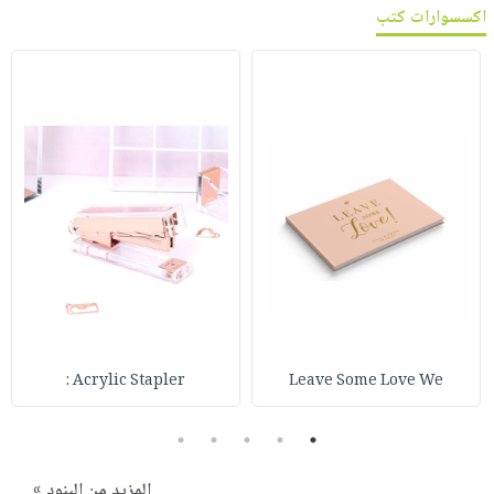
اكسسوارات كتب
Acrylic Stapler :
Leave Some Love We
5
4
3
2
1
المزيد من البنود »