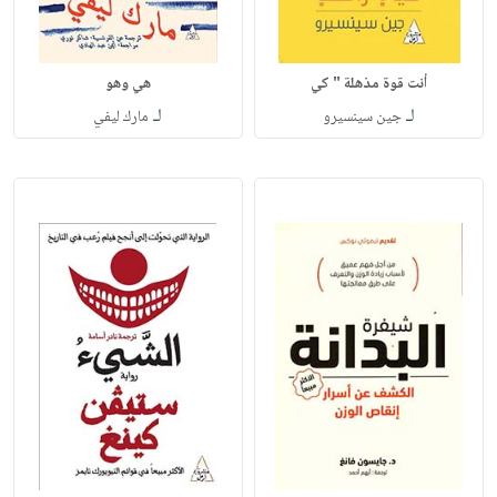
أنت قوة مذهلة " كي
هي وهو
لـ
لـ
جين سينسيرو
مارك ليفي