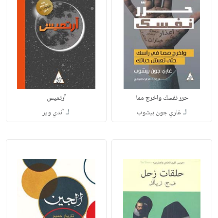
حرر نفسك واخرج مما
آرتميس
لـ
لـ
غاري جون بيشوب
آندي وير