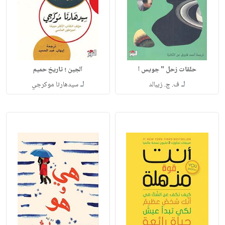
حلقات زحل " جويس ا
الجين ؛ تاريخ حميم
لـ
لـ
ف. ج. زيبالد
سيدهارتا موكرجي