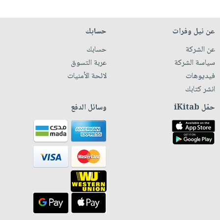
عن نيل وفرات
حسابك
عن الشركة
حسابك
سياسة الشركة
عربة التسوق
فيديوهات
لائحة الأمنيات
انشر كتابك
حمّل iKitab
وسائل الدفع