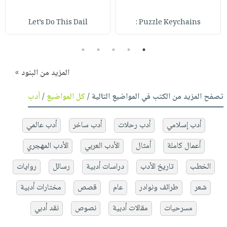
Let’s Do This Dail
Puzzle Keychains :
5
4
3
2
1
المزيد من البنود »
تصفح المزيد من الكتب في المواضيع التالية /
كل المواضيع
/
أدب
أدب إسلامي
أدب رحلات
أدب ساخر
أدب عالمي
أعمال كاملة
أمثال
الأدب العربي
الأدب المهجري
الخطب
تاريخ الأدب
دراسات أدبية
رسائل
روايات
شعر
طرائف ونوادر
عام
قصص
مختارات أدبية
مسرحيات
مقالات أدبية
نصوص
نقد أدبي