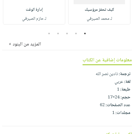
صابون
فيديوهات
عربة
كيف تحفز مرؤسيك
إدارة الوقت
أطفال
أسئلة
التسوق
لـ محمد الصيرفي
لـ حازم الصيرفي
مناسبات
يتكرر
طرحها
نشرة
5
4
3
2
1
الإصدارات
خدمات
المزيد من البنود »
نيل
وفرات
معلومات إضافية عن الكتاب
انشر
كتابك
ترجمة:
نادين نصر الله
لغة:
عربي
تواصل
طبعة:
1
معنا
حجم:
24×17
عدد الصفحات:
62
مجلدات:
1