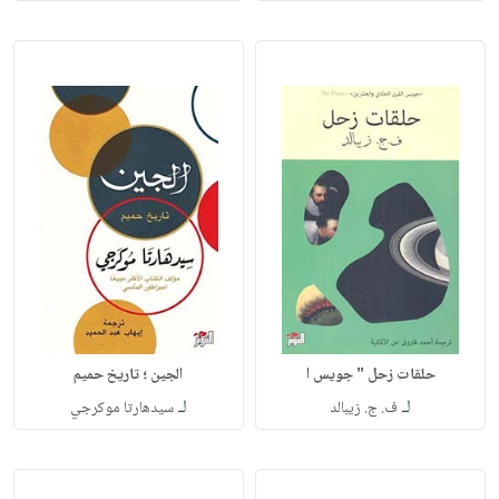
حلقات زحل " جويس ا
الجين ؛ تاريخ حميم
لـ
لـ
ف. ج. زيبالد
سيدهارتا موكرجي