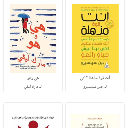
أنت قوة مذهلة " كي
هي وهو
لـ
لـ
جين سينسيرو
مارك ليفي