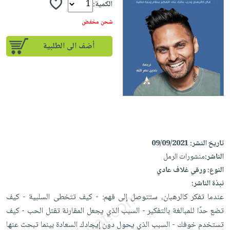
iKitab
تعليمية
الكمية:
أسئلة
Ai
بلا
المواضيع
يتكرر
شحن مخفض
إختيارات
حدود
الأكثر
طرحها
كتب
الصحة
أسئلة
مبيعاً
أضف الى الطلبية
تحميل
أكاديمية
والعناية
يتكرر
وسائل
masmu3
الشخصية
صندوق
طرحها
تعليمية
على
جديد
القراءة
تحميل
صندوق
Android
English
iKitab
الكل
القراءة
تحميل
books
على
أجهزة
جوائز
المطبخ
masmu3
Android
العناية
والسفرة
على
تاريخ النشر:
09/09/2021
تحميل
جديد
الشخصية
Apple
الناشر:
منشورات الرمل
iKitab
العناية
الكل
النوع:
ورقي غلاف عادي
على
وتصفيف
نبذة الناشر:
أواني
متجر
Apple
الشعر
عندما تفكر كالرهبان، ستتوصل إلى فهم: - كيف تتخطى السلبية - كيف
الطهي
الهدايا
العناية
تضع حدًا للمبالغة بالتفكير - السبب الذي يجعل المقارنة تقتل الحب - كيف
أدوات
بالجسم
أقسام
تستخدم خوفك - السبب الذي يحول دون إيجادك السعادة بينما تبحث عنها
الخبز