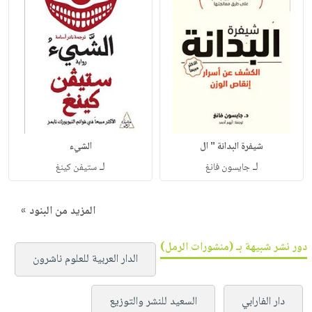
شيفرة البدانة " ال
الشيء
لـ
لـ
جايسون فانغ
ستيفن كينغ
المزيد من البنود »
دور نشر شبيهة بـ (منشورات الرمل)
الدار العربية للعلوم ناشرون
دار الفارابي
السعيد للنشر والتوزيع