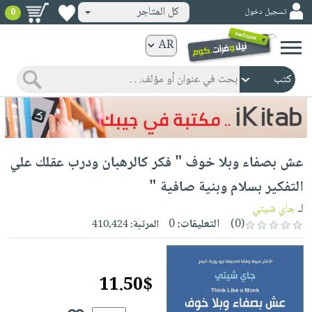
كل المتاجر
تسجيل دخول
0
كتب
ورقية
المواضيع
صدر
كتب
حديثاً
الكترونية
الأكثر
الصفحة
عش بصفاء وبلا خوف " فكر كالرهبان ودرب عقلك علي
مبيعاً
الرئيسية
كتب
جوائز
التفكير بسلام وبنية صافية "
صدر
صوتية
شحن
لـ
جاي شيتي
حديثاً
الصفحة
مخفض
(0)
التعليقات:
0
المرتبة:
410,424
الأكثر
الرئيسية
عروض
أطفال
مبيعاً
masmu3
خاصة
وناشئة
كتب
11.50$
بلا
صفحات
مجانية
الصفحة
وسائل
حدود
مشوقة
الرئيسية