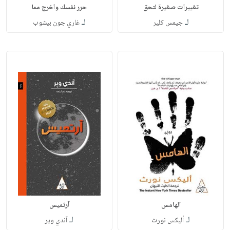
تغييرات صغيرة لتحق
حرر نفسك واخرج مما
لـ
لـ
جيمس كلير
غاري جون بيشوب
الهامس
آرتميس
لـ
لـ
أليكس نورث
آندي وير