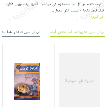
العناية
الأكثر
شحن
- كيف تتعلم من كل من تصادفهم في حياتك - الفرق بينك وبين أفكارك -
أدوات
بالأسنان
مبيعاً
مجاني
كيف تجد الغاية - السبب الذي يجعل
...
المائدة
الحمية
العودة
إقرأ المزيد
بنود
الأوعية
والتغذية
للمدارس
مختارة
والتخزين
اشتراكات
اكسسوارات
الزبائن الذين اشتروا هذا البند اشتروا أيضاً
الزبائن الذين شاهدوا هذا البند
أدوات
كتب
كل
بحث
المطبخ
الاشتراكات
اكسسوارات
متقدم
منزلية
صندوق
القراءة
اكسسوارات
iKitab
ملابس
نيل
بلا
مطرزات
وفرات
حدود
حقائب
عن
حسابك
حلي
الشركة
عناية
لائحة
سياسة
بالذات
الأمنيات
الشركة