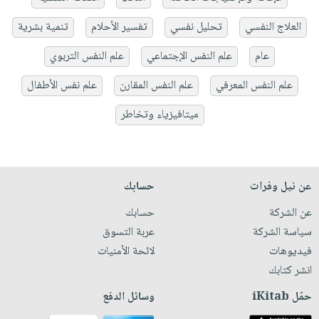
العلاج النفسي
تحليل نفسي
تفسير الأحلام
تنمية بشرية
عام
علم النفس الإجتماعي
علم النفس التربوي
علم النفس المعرفي
علم النفس المقارن
علم نفس الأطفال
ميتافيزياء وتخاطر
عن نيل وفرات
حسابك
عن الشركة
حسابك
سياسة الشركة
عربة التسوق
فيديوهات
لائحة الأمنيات
انشر كتابك
حمّل iKitab
وسائل الدفع