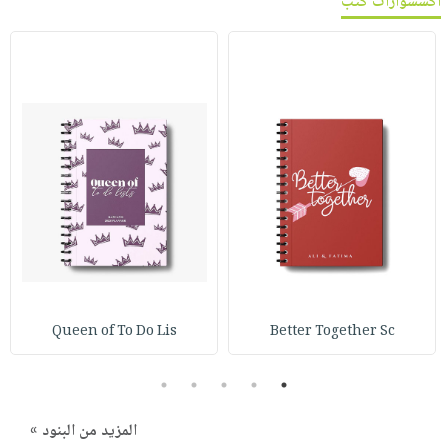
اكسسوارات كتب
Queen of To Do Lis
Better Together Sc
5
4
3
2
1
المزيد من البنود »