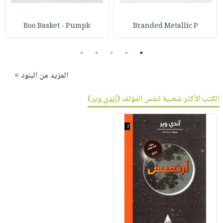
Boo Basket - Pumpk
Branded Metallic P
5
4
3
2
1
المزيد من البنود »
الكتب الأكثر شعبية لنفس المؤلف (
آندي وير
)