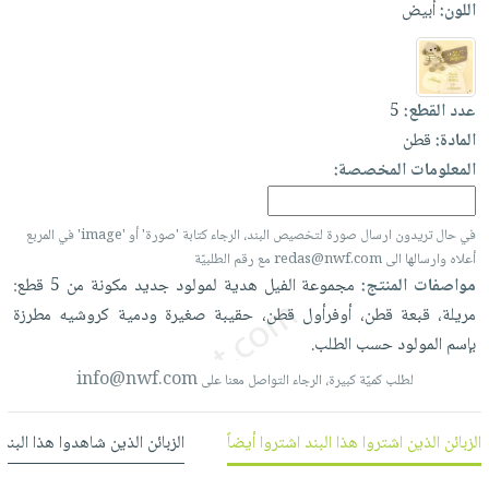
اللون:
أبيض
العناية
الأكثر
شحن
أدوات
بالأسنان
مبيعاً
مجاني
المائدة
الحمية
العودة
بنود
الأوعية
والتغذية
للمدارس
عدد القطع:
5
مختارة
والتخزين
اشتراكات
اكسسوارات
المادة:
قطن
أدوات
كتب
المعلومات المخصصة:
كل
بحث
المطبخ
الاشتراكات
اكسسوارات
متقدم
منزلية
صندوق
في حال تريدون ارسال صورة لتخصيص البند، الرجاء كتابة 'صورة' أو 'image' في المربع
أعلاه وارسالها الى redas@nwf.com مع رقم الطلبيّة
القراءة
اكسسوارات
مواصفات المنتج:
مجموعة
الفيل
هدية
لمولود
جديد
مكونة
من
5
قطع:
نيل
iKitab
ملابس
مريلة،
قبعة
قطن،
أوفرأول
قطن،
حقيبة
صغيرة
ودمية
كروشيه
مطرزة
وفرات
بلا
مطرزات
بإسم
المولود
حسب
الطلب.
حدود
عن
حقائب
حسابك
info@nwf.com
لطلب كميّة كبيرة، الرجاء التواصل معنا على
الشركة
حلي
لائحة
سياسة
عناية
الزبائن الذين اشتروا هذا البند اشتروا أيضاً
الزبائن الذين شاهدوا هذا البند
الأمنيات
الشركة
بالذات