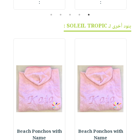
:
:
5
4
3
2
1
بنود أخرى لـ SOLEIL TROPIC :
h
Beach Ponchos with
Beach Ponchos with
Name
Name