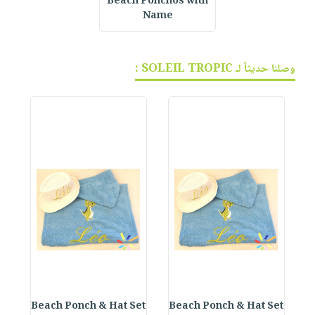
Beach Ponchos with
Name
وصلنا حديثاً لـ SOLEIL TROPIC :
et
Beach Ponch & Hat Set
Beach Ponch & Hat Set
B