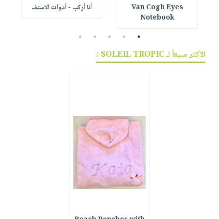
Van Cogh Eyes
أنا أركب - أدوات الاستف
 1
Notebook
5
4
3
2
1
الأكثر مبيعاً لـ SOLEIL TROPIC :