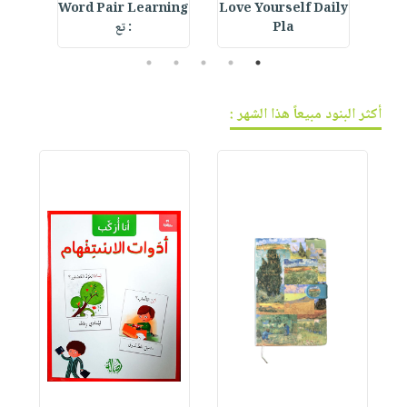
ur
Word Pair Learning
Love Yourself Daily
Crystal Bookmark :
Pla
: تع
5
4
3
2
1
أكثر البنود مبيعاً هذا الشهر :