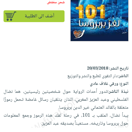
إختياراتنا
تعليمية
شحن مخفض
أسئلة
إختياراتنا
المواضيع
iKitab
يتكرر
كتب
أضف الى الطلبية
بلا
الأكثر
طرحها
أكاديمية
الصحة
حدود
مبيعاً
تحميل
والعناية
صندوق
أسئلة
إختياراتنا
masmu3
الشخصية
القراءة
يتكرر
وسائل
على
جديد
English
طرحها
تعليمية
Android
books
الكل
تحميل
صندوق
تحميل
iKitab
أجهزة
تاريخ النشر:
20/03/2018
القراءة
المطبخ
masmu3
على
العناية
الناشر:
دار التقوى للطبع والنشر والتوزيع
والسفرة
على
جوائز
Android
جديد
الشخصية
النوع:
ورقي غلاف عادي
Apple
نبذة الناشر:
تدور أحداث الرواية حول شخصيتين رئيسيتين، هما نضال
تحميل
العناية
الكل
الفلسطيني وعبد العزيز المغربي، اللذان يتلقيان رسائل غامضة تحمل رموزًا
iKitab
وتصفيف
أواني
متجر
متعلقة بالقائد العثماني خير الدين بربروسا.
على
الشعر
الطهي
الهدايا
يبدأ نضال، الملقب بـ 101، في رحلة لفك هذه الرموز وجمع المعلومات
Apple
العناية
أدوات
حول بربروسا وتاريخه، مستعيناً بصديقه عبد العزيز.
بالجسم
أقسام
الخبز