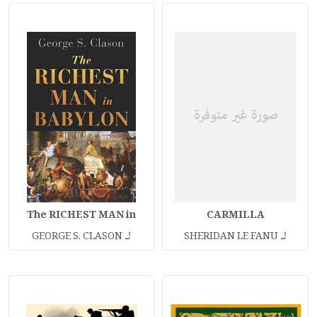
The RICHEST MAN in
CARMILLA
لـ
لـ
GEORGE S. CLASON
SHERIDAN LE FANU