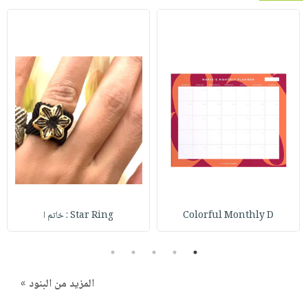
Colorful Monthly D
Star Ring : خاتم ا
5
4
3
2
1
المزيد من البنود »