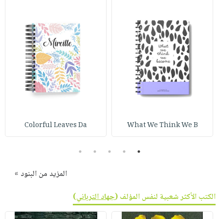
Colorful Leaves Da
What We Think We B
5
4
3
2
1
المزيد من البنود »
الكتب الأكثر شعبية لنفس المؤلف (
جهاد الترباني
)