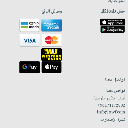
انشر كتابك
حمّل iKitab
وسائل الدفع
تواصل معنا
تواصل معنا
أسئلة يتكرر طرحها
+96171172802
info@nwf.com
نشرة الإصدارات