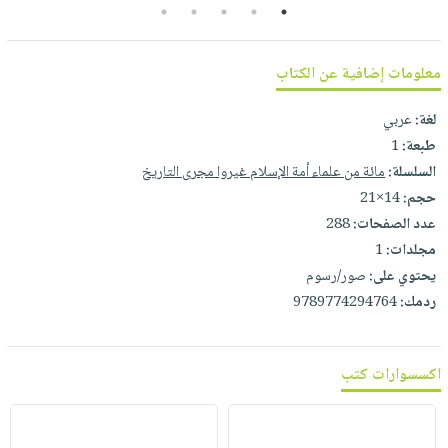
صابون
5
4
3
2
1
فيديوهات
عربة
أطفال
أسئلة
التسوق
مناسبات
معلومات إضافية عن الكتاب
يتكرر
طرحها
نشرة
لغة:
عربي
الإصدارات
خدمات
طبعة:
1
نيل
السلسلة:
مائة من علماء أمة الإسلام غيروا مجرى التاريخ
وفرات
حجم:
14×21
انشر
عدد الصفحات:
288
كتابك
مجلدات:
1
تواصل
يحتوي على:
صور/رسوم
معنا
ردمك:
9789774294764
اكسسوارات كتب