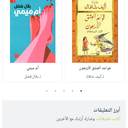
قواعد العشق الأربعون
أم ميمي
لـ أليف شافاك
لـ بلال فضل
5
4
3
2
1
أبرز التعليقات
أكتب تعليقاتك
وشارك أراءك مع الأخرين