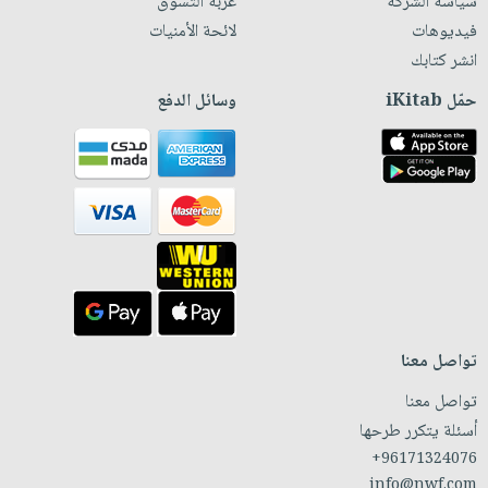
سياسة الشركة
عربة التسوق
فيديوهات
لائحة الأمنيات
انشر كتابك
حمّل iKitab
وسائل الدفع
تواصل معنا
تواصل معنا
أسئلة يتكرر طرحها
+96171324076
info@nwf.com