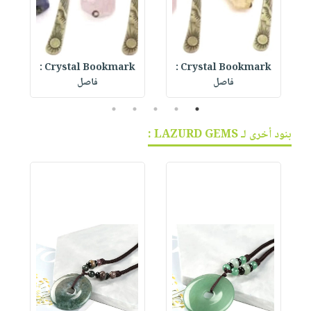
Crystal Bookmark :
Crystal Bookmark :
A
فاصل
فاصل
5
4
3
2
1
بنود أخرى لـ LAZURD GEMS :