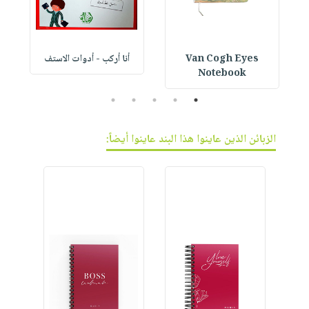
Van Cogh Eyes
أنا أركب - أدوات الاستف
 1
Notebook
5
4
3
2
1
الزبائن الذين عاينوا هذا البند عاينوا أيضاً: