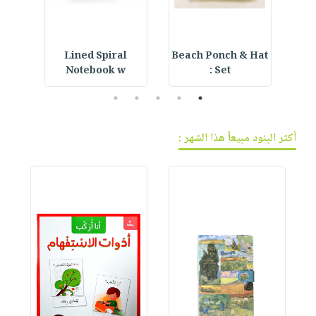
with
Lined Spiral
Beach Ponch & Hat
E
Notebook w
Set :
5
4
3
2
1
أكثر البنود مبيعاً هذا الشهر :