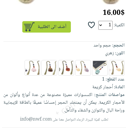
العناية
الأكثر
شحن
أدوات
بالأسنان
16.00$
مبيعاً
مجاني
المائدة
الحمية
العودة
بنود
الأوعية
الكمية:
والتغذية
للمدارس
مختارة
والتخزين
اشتراكات
اكسسوارات
أدوات
كتب
كل
الحجم:
حجم واحد
بحث
المطبخ
الاشتراكات
اكسسوارات
اللون:
زهري
متقدم
منزلية
صندوق
القراءة
اكسسوارات
نيل
iKitab
ملابس
عدد القطع:
1
وفرات
بلا
المادة:
أحجار كريمة
مطرزات
حدود
عن
مواصفات المنتج:
اكسسوارات
مميزة
مصنوعة
من
عدة
أنواع
وألوان
من
حقائب
حسابك
الشركة
الأحجار
الكريمة.
يمكن
أن
يمنحك
الحجر
إحساسًا
عميقًا
بالطاقة
الإيجابية
حلي
وراحة
البال
والتوازن
والشفاء
والتأمل.
لائحة
سياسة
عناية
الأمنيات
الشركة
info@nwf.com
لطلب كميّة كبيرة، الرجاء التواصل معنا على
بالذات