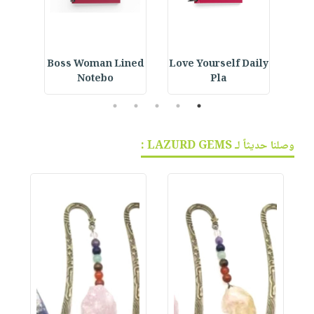
ay
Boss Woman Lined
Love Yourself Daily
See 
Notebo
Pla
5
4
3
2
1
وصلنا حديثاً لـ LAZURD GEMS :