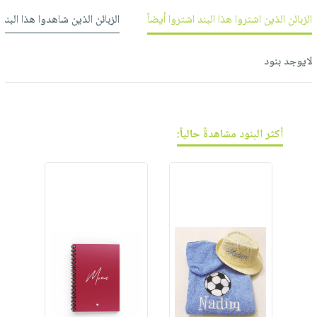
فيديوهات
صابون
عربة
الزبائن الذين اشتروا هذا البند اشتروا أيضاً
الزبائن الذين شاهدوا هذا البند
أسئلة
التسوق
أطفال
يتكرر
مناسبات
طرحها
نشرة
لايوجد بنود
الإصدارات
خدمات
نيل
وفرات
أكثر البنود مشاهدةً حالياً:
انشر
كتابك
تواصل
معنا