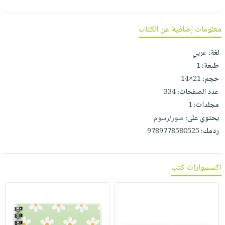
صابون
فيديوهات
عربة
أطفال
أسئلة
التسوق
معلومات إضافية عن الكتاب
مناسبات
يتكرر
طرحها
نشرة
لغة:
عربي
الإصدارات
طبعة:
1
خدمات
حجم:
21×14
نيل
عدد الصفحات:
334
وفرات
مجلدات:
1
انشر
يحتوي على:
صور/رسوم
كتابك
ردمك:
9789778580525
تواصل
معنا
اكسسوارات كتب