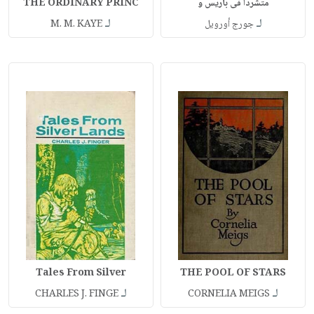
متشردًا فى باريس و
THE ORDINARY PRINC
لـ
لـ
جورج أورويل
M. M. KAYE
Tales From Silver
THE POOL OF STARS
لـ
لـ
CHARLES J. FINGE
CORNELIA MEIGS