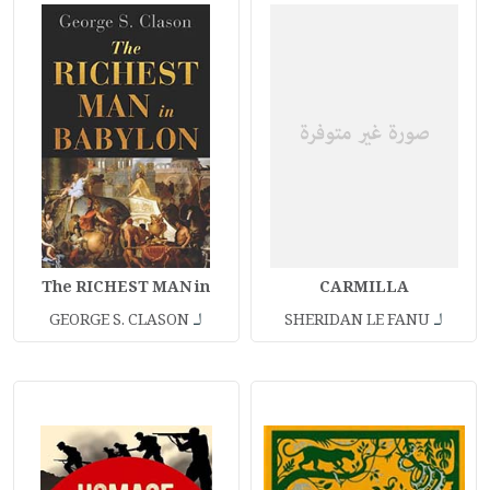
The RICHEST MAN in
CARMILLA
لـ
لـ
GEORGE S. CLASON
SHERIDAN LE FANU