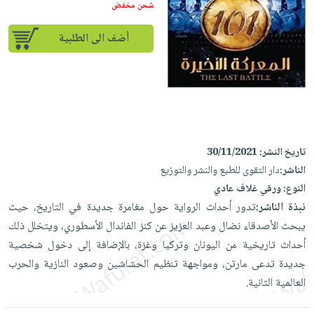
إختياراتنا
تعليمية
شحن مخفض
أسئلة
إختياراتنا
المواضيع
iKitab
يتكرر
كتب
أضف الى الطلبية
بلا
الأكثر
طرحها
أكاديمية
الصحة
حدود
مبيعاً
تحميل
والعناية
صندوق
أسئلة
إختياراتنا
masmu3
الشخصية
القراءة
يتكرر
وسائل
على
جديد
English
طرحها
تعليمية
Android
books
الكل
تحميل
صندوق
تحميل
تاريخ النشر:
30/11/2021
iKitab
أجهزة
القراءة
المطبخ
masmu3
الناشر:
دار التقوى للطبع والنشر والتوزيع
على
العناية
والسفرة
على
جوائز
النوع:
ورقي غلاف عادي
Android
جديد
الشخصية
Apple
نبذة الناشر:
تدور أحداث الرواية حول مغامرة جديدة في التاريخ، حيث
تحميل
العناية
يبحث الأصدقاء نضال وعبد العزيز عن كنز الفاندال الأسطوري، ويتخلل ذلك
الكل
iKitab
وتصفيف
أحداث تاريخية من اليونان وتركيا وغزة، بالإضافة إلى دخول شخصية
أواني
متجر
على
الشعر
جديدة تدعى مارتن، ومواجهة تنظيم الحشاشين وصعود النازية والحرب
الطهي
الهدايا
Apple
العناية
العالمية الثانية.
أدوات
بالجسم
أقسام
الخبز