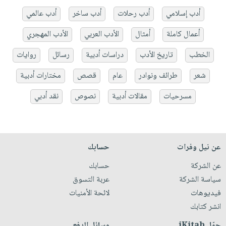
أدب إسلامي
أدب رحلات
أدب ساخر
أدب عالمي
أعمال كاملة
أمثال
الأدب العربي
الأدب المهجري
الخطب
تاريخ الأدب
دراسات أدبية
رسائل
روايات
شعر
طرائف ونوادر
عام
قصص
مختارات أدبية
مسرحيات
مقالات أدبية
نصوص
نقد أدبي
عن نيل وفرات
حسابك
عن الشركة
حسابك
سياسة الشركة
عربة التسوق
فيديوهات
لائحة الأمنيات
انشر كتابك
حمّل iKitab
وسائل الدفع