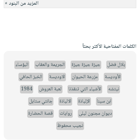
المزيد من البنود »
الكلمات المفتاحية الأكثر بحثاً
بلال فضل
جيزة جيزة جيزة
الجريمة والعقاب
البؤساء
الأوديسة
مزرعة الحيوان
الاوديسة
الخبز الحافي
نيتشه
الأشياء التي تنقذنا
لعبة العروش
1984
ابن سينا
الإلياذة
الالياذة
جانتي ستايل
ديوان مجنون ليلى
روايات
قصة الحضارة
نجيب محفوظ