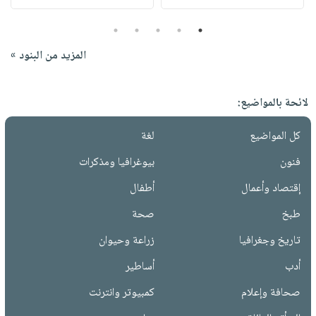
5
4
3
2
1
المزيد من البنود »
لائحة بالمواضيع:
كل المواضيع
لغة
فنون
بيوغرافيا ومذكرات
إقتصاد وأعمال
أطفال
طبخ
صحة
تاريخ وجغرافيا
زراعة وحيوان
أدب
أساطير
صحافة وإعلام
كمبيوتر وانترنت