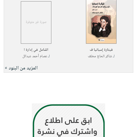
قيثارة إسبانيا ف
الشامل في إدارة ا
لـ
شاكر الحاج مخلف
لـ
عصام أحمد عبدالل
المزيد من البنود »