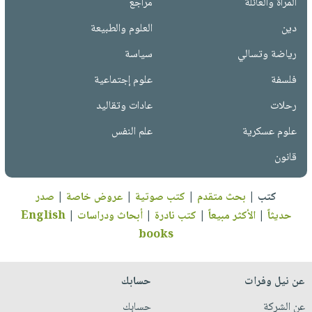
المرأة والعائلة
مراجع
دين
العلوم والطبيعة
رياضة وتسالي
سياسة
فلسفة
علوم إجتماعية
رحلات
عادات وتقاليد
علوم عسكرية
علم النفس
قانون
كتب
|
بحث متقدم
|
كتب صوتية
|
عروض خاصة
|
صدر
حديثاً
|
الأكثر مبيعاً
|
كتب نادرة
|
أبحاث ودراسات
|
English
books
عن نيل وفرات
حسابك
عن الشركة
حسابك