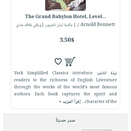
صابون
فيديوهات
عربة
أطفال
أسئلة
التسوق
The Grand Babylon Hotel, Level...
مناسبات
يتكرر
لـ Arnold Bennett
| مكتبة لبنان ناشرون |ورقي غلاف عادي
طرحها
نشرة
الإصدارات
خدمات
3.50$
نيل
وفرات
انشر
كتابك
نبذة الناشر:
York Simplified Classics introduce
تواصل
readers to the richness of English Literature
through the works of the world’s most famous
معنا
authors. Each book captures the spirit and
إقرأ المزيد »
character of the...
صدر حديثاً