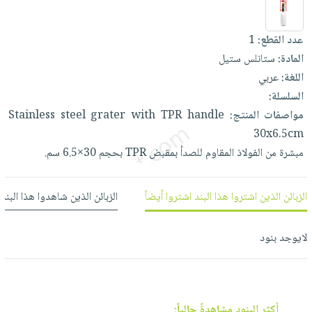
العناية
الأكثر
شحن
أدوات
بالأسنان
مبيعاً
مجاني
المائدة
عدد القطع:
1
الحمية
العودة
بنود
الأوعية
المادة:
ستانلس ستيل
والتغذية
للمدارس
مختارة
والتخزين
اللغة:
عربي
اشتراكات
اكسسوارات
السلسلة:
أدوات
كتب
كل
بحث
مواصفات المنتج:
handle
TPR
with
grater
steel
Stainless
المطبخ
الاشتراكات
اكسسوارات
متقدم
30x6.5cm
منزلية
صندوق
مبشرة
من
الفولاذ
المقاوم
للصدأ
بمقبض
TPR
بحجم
30×6.5
سم.
القراءة
اكسسوارات
نيل
iKitab
ملابس
الزبائن الذين اشتروا هذا البند اشتروا أيضاً
الزبائن الذين شاهدوا هذا البند
وفرات
بلا
مطرزات
حدود
عن
حقائب
حسابك
لايوجد بنود
الشركة
حلي
لائحة
سياسة
عناية
الأمنيات
الشركة
بالذات
أكثر البنود مشاهدةً حالياً: