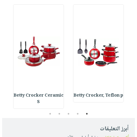
s
Betty Crocker Ceramic
Betty Crocker, Teflon p
S
5
4
3
2
1
أبرز التعليقات