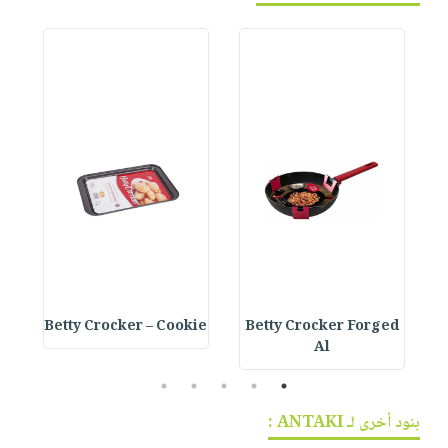
e
Betty Crocker – Cookie
Betty Crocker Forged
Al
5
4
3
2
1
بنود أخرى لـ ANTAKI :