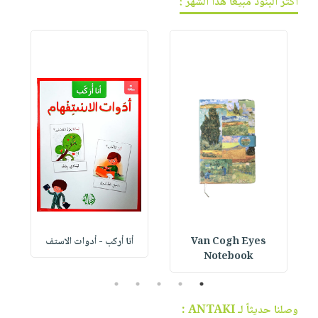
أكثر البنود مبيعاً هذا الشهر :
Van Cogh Eyes
أنا أركب - أدوات الاستف
 1
Notebook
5
4
3
2
1
وصلنا حديثاً لـ ANTAKI :