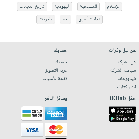
الإسلام
المسيحية
اليهودية
تاريخ الديانات
ديانات أخرى
عام
مقارنات
عن نيل وفرات
حسابك
عن الشركة
حسابك
سياسة الشركة
عربة التسوق
فيديوهات
لائحة الأمنيات
انشر كتابك
حمّل iKitab
وسائل الدفع