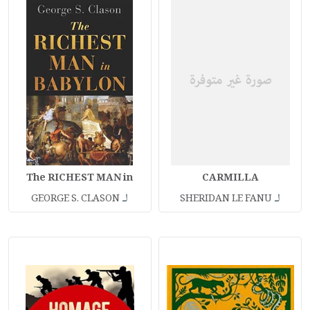
The RICHEST MAN in
CARMILLA
لـ
لـ
GEORGE S. CLASON
SHERIDAN LE FANU