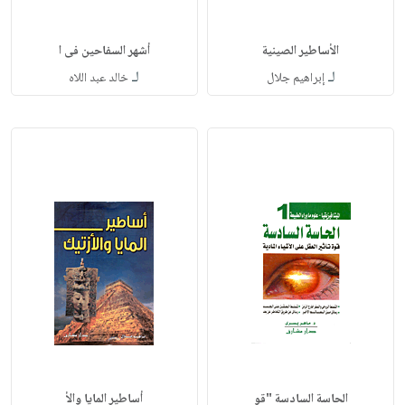
الأساطير الصينية
أشهر السفاحين فى ا
لـ
لـ
إبراهيم جلال
خالد عبد اللاه
الحاسة السادسة "قو
أساطير المايا والأ