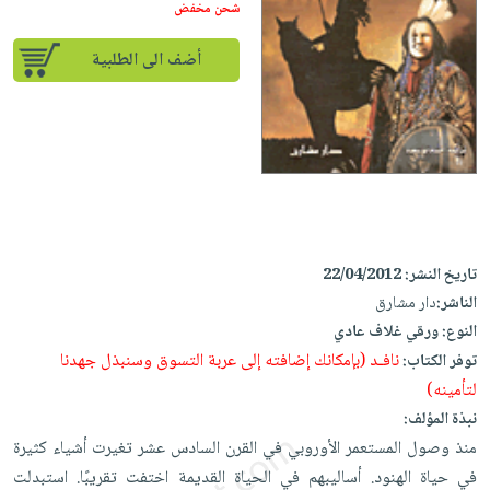
إختياراتنا
تعليمية
شحن مخفض
أسئلة
إختياراتنا
المواضيع
iKitab
يتكرر
كتب
أضف الى الطلبية
بلا
الأكثر
طرحها
أكاديمية
الصحة
حدود
مبيعاً
تحميل
والعناية
صندوق
أسئلة
إختياراتنا
masmu3
الشخصية
القراءة
يتكرر
وسائل
على
جديد
English
طرحها
تعليمية
Android
books
الكل
تحميل
صندوق
تحميل
iKitab
أجهزة
القراءة
المطبخ
masmu3
تاريخ النشر:
22/04/2012
على
العناية
والسفرة
على
جوائز
الناشر:
دار مشارق
Android
جديد
الشخصية
Apple
النوع:
ورقي غلاف عادي
تحميل
العناية
الكل
نافـد (بإمكانك إضافته إلى عربة التسوق وسنبذل جهدنا
توفر الكتاب:
iKitab
وتصفيف
لتأمينه)
أواني
متجر
على
الشعر
نبذة المؤلف:
الطهي
الهدايا
Apple
العناية
منذ وصول المستعمر الأوروبي في القرن السادس عشر تغيرت أشياء كثيرة
أدوات
بالجسم
أقسام
في حياة الهنود. أساليبهم في الحياة القديمة اختفت تقريبًا. استبدلت
الخبز