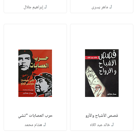
لـ
لـ
ماهر يسرى
إبراهيم جلال
قصص الأشباح والأرو
حرب العصابات "تشي
لـ
لـ
خالد عبد اللاه
هشام محمد