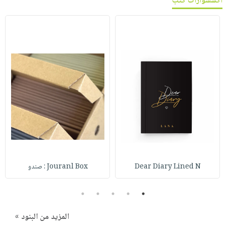
اكسسوارات كتب
Dear Diary Lined N
Jouranl Box : صندو
5
4
3
2
1
المزيد من البنود »