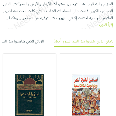
العناية
الأكثر
السهام بالبندقية. عند الترحال، استبدلت الأبقار والأيائل بالمحركات. المدن
شحن
أدوات
بالأسنان
مبيعاً
الصناعية الكبرى قضت على المساحات الشاسعة التي كانت مخصصة لصيد.
مجاني
المائدة
الحمية
الملابس الجلدية اختفت إلا في المهرجانات للترفيه عن السائحين. وهكذا
العودة
...
بنود
الأوعية
والتغذية
إقرأ المزيد
للمدارس
مختارة
والتخزين
اشتراكات
اكسسوارات
أدوات
كتب
كل
الزبائن الذين اشتروا هذا البند اشتروا أيضاً
الزبائن الذين شاهدوا هذا البند
بحث
المطبخ
الاشتراكات
اكسسوارات
متقدم
منزلية
صندوق
القراءة
اكسسوارات
iKitab
ملابس
نيل
بلا
مطرزات
وفرات
حدود
حقائب
عن
حسابك
حلي
الشركة
عناية
لائحة
سياسة
بالذات
الأمنيات
الشركة