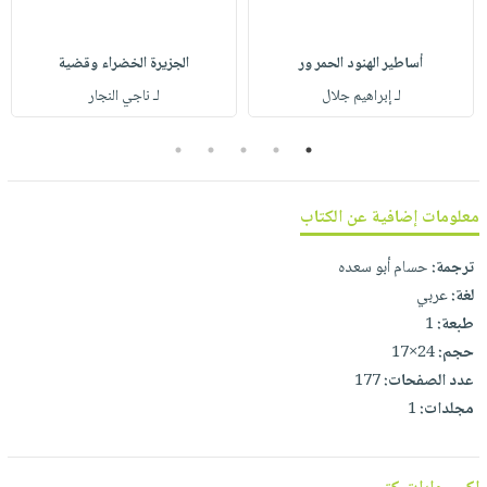
صابون
فيديوهات
عربة
أطفال
أسئلة
التسوق
أساطير الهنود الحمر ور
الجزيرة الخضراء وقضية
مناسبات
يتكرر
لـ إبراهيم جلال
لـ ناجي النجار
طرحها
نشرة
الإصدارات
خدمات
5
4
3
2
1
نيل
وفرات
معلومات إضافية عن الكتاب
انشر
كتابك
ترجمة:
حسام أبو سعده
لغة:
عربي
تواصل
طبعة:
1
معنا
حجم:
24×17
عدد الصفحات:
177
مجلدات:
1