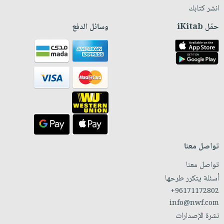
انشر كتابك
حمّل iKitab
وسائل الدفع
تواصل معنا
تواصل معنا
أسئلة يتكرر طرحها
+96171172802
info@nwf.com
نشرة الإصدارات