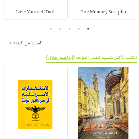
Love Yourself Dail
One Memory Scrapbo
5
4
3
2
1
المزيد من البنود »
الكتب الأكثر شعبية لنفس المؤلف (
إبراهيم جلال
)