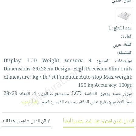
اللون:
فضي
العناية
الأكثر
شحن
أدوات
بالأسنان
مبيعاً
مجاني
المائدة
الحمية
العودة
بنود
الأوعية
عدد القطع:
1
والتغذية
للمدارس
مختارة
والتخزين
اشتراكات
المادة:
اكسسوارات
أدوات
اللغة:
عربي
كتب
كل
بحث
المطبخ
السلسلة:
الاشتراكات
اكسسوارات
متقدم
مواصفات المنتج:
4
sensors:
Weight
LCD
Display:
منزلية
صندوق
Dimensions:
29x28cm
Design:
High
Precision
Slim
Units
القراءة
اكسسوارات
of
measure:
kg
/
lb
/
st
Function:
Auto-stop
Max
weight:
نيل
iKitab
ملابس
150
kg
Accuracy:
100gr
وفرات
بلا
مطرزات
ميزان
حمام
يوفيزا.
الشاشة:
LCD،
مستشعرات
الوزن:
4،
الأبعاد:
29×28
حدود
عن
سم،
التصميم:
رفيع
عالي
الدقة،
وحدات
القياس:
كجم
...
إقرأ المزيد
حقائب
حسابك
الشركة
حلي
لائحة
سياسة
عناية
الزبائن الذين اشتروا هذا البند اشتروا أيضاً
الزبائن الذين شاهدوا هذا البند
الأمنيات
الشركة
بالذات