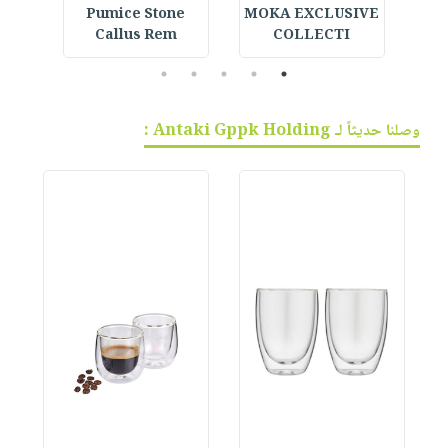
القر
MOKA EXCLUSIVE
Pumice Stone
 -
Callus Rem
COLLECTI
5
4
3
2
1
وصلنا حديثاً لـ Antaki Gppk Holding :