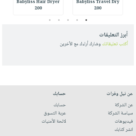
r
Babyliss Hair Dryer
Babyliss Travel Dry
200
200
5
4
3
2
1
أبرز التعليقات
أكتب تعليقاتك
وشارك أراءك مع الأخرين
عن نيل وفرات
حسابك
عن الشركة
حسابك
سياسة الشركة
عربة التسوق
فيديوهات
لائحة الأمنيات
انشر كتابك