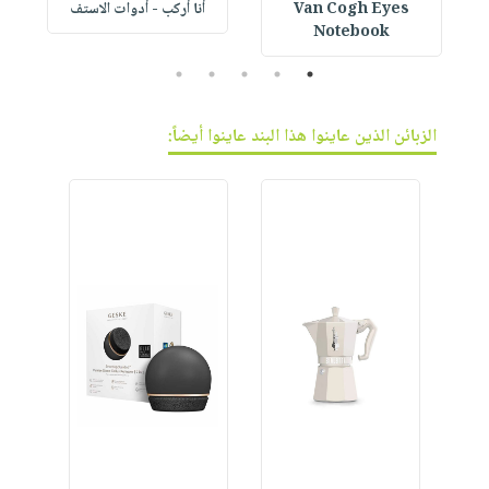
Van Cogh Eyes
أنا أركب - أدوات الاستف
 1
Notebook
5
4
3
2
1
الزبائن الذين عاينوا هذا البند عاينوا أيضاً: