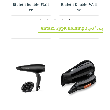
Bialetti Double-Wall
Bialetti Double-Wall
B
Ve
Ve
5
4
3
2
1
بنود أخرى لـ Antaki Gppk Holding :