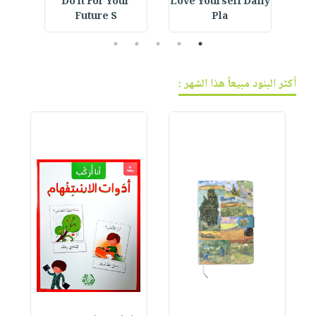
IVE
Do it For Your
Love Yourself Daily
E
Future S
Pla
5
4
3
2
1
أكثر البنود مبيعاً هذا الشهر :