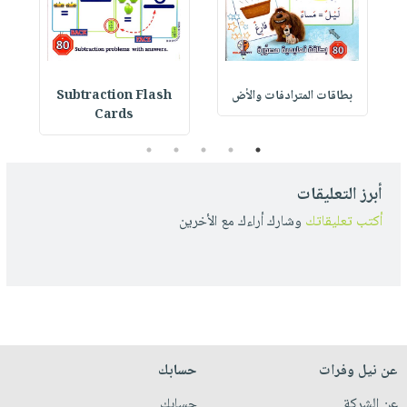
N
بطاقات المترادفات والأض
Subtraction Flash
Cards
5
4
3
2
1
أبرز التعليقات
أكتب تعليقاتك
وشارك أراءك مع الأخرين
عن نيل وفرات
حسابك
عن الشركة
حسابك