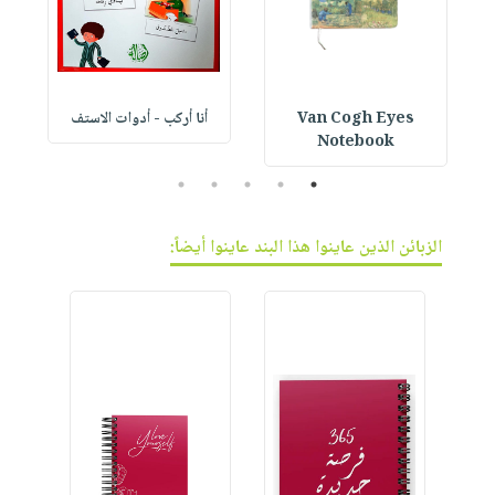
Van Cogh Eyes
أنا أركب - أدوات الاستف
 1
Notebook
5
4
3
2
1
الزبائن الذين عاينوا هذا البند عاينوا أيضاً: