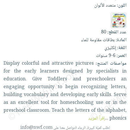
العناية
الأكثر
شحن
اللون:
متعدد الألوان
أدوات
بالأسنان
مبيعاً
مجاني
المائدة
الحمية
العودة
بنود
الأوعية
والتغذية
للمدارس
مختارة
عدد القطع:
80
والتخزين
اشتراكات
اكسسوارات
المادة:
بطاقات مقاومة للماء
أدوات
كتب
كل
بحث
اللغة:
إنكليزي
المطبخ
الاشتراكات
اكسسوارات
متقدم
العمر:
6-9 سنوات
منزلية
صندوق
مواصفات المنتج:
pictures
attractive
and
colorful
Display
القراءة
اكسسوارات
for
the
early
learners
designed
by
specialists
in
نيل
iKitab
education.
Give
Toddlers
and
preschoolers
an
ملابس
وفرات
بلا
engaging
opportunity
to
begin
recognizing
letters,
مطرزات
حدود
building
vocabulary
and
developing
early
skills.
Serve
عن
حقائب
حسابك
as
an
excellent
tool
for
homeschooling
use
or
in
the
الشركة
حلي
preschool
classroom.
Teach
the
letters
of
the
alphabet,
لائحة
سياسة
عناية
phonics
...
إقرأ المزيد
الأمنيات
الشركة
بالذات
info@nwf.com
لطلب كميّة كبيرة، الرجاء التواصل معنا على