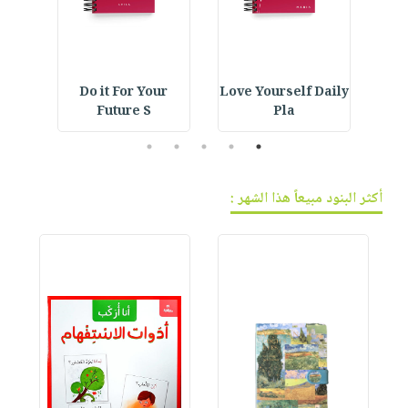
ning
Do it For Your
Love Yourself Daily
Crystal Bookmark :
Future S
Pla
5
4
3
2
1
أكثر البنود مبيعاً هذا الشهر :