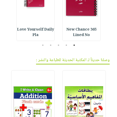
ined
Love Yourself Daily
365 New Chance
Cus
Pla
Lined No
5
4
3
2
1
وصلنا حديثاً لـ المكتبة الحديثة للطباعة والنشر :