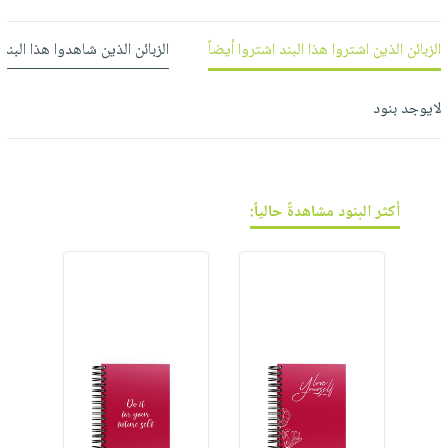
فيديوهات
صابون
عربة
أسئلة
التسوق
أطفال
الزبائن الذين اشتروا هذا البند اشتروا أيضاً
الزبائن الذين شاهدوا هذا البند
يتكرر
مناسبات
طرحها
نشرة
لايوجد بنود
الإصدارات
خدمات
نيل
وفرات
انشر
أكثر البنود مشاهدةً حالياً:
كتابك
تواصل
معنا