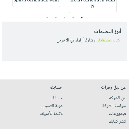
Spiral On A Stick With
Heart On A Stick With
S
N
5
4
3
2
1
أبرز التعليقات
أكتب تعليقاتك
وشارك أراءك مع الأخرين
عن نيل وفرات
حسابك
عن الشركة
حسابك
سياسة الشركة
عربة التسوق
فيديوهات
لائحة الأمنيات
انشر كتابك