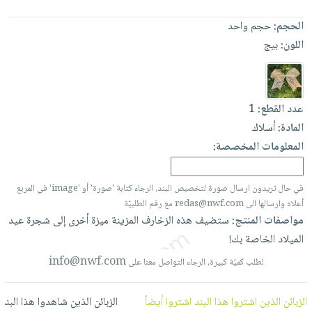
العناية
الأكثر
شحن
أدوات
الحجم:
حجم واحد
بالأسنان
مبيعاً
مجاني
المائدة
اللون:
بيج
الحمية
العودة
بنود
الأوعية
والتغذية
للمدارس
مختارة
والتخزين
اشتراكات
اكسسوارات
أدوات
كتب
كل
عدد القطع:
1
بحث
المطبخ
الاشتراكات
المادة:
أسلاك
اكسسوارات
متقدم
المعلومات المخصصة:
منزلية
صندوق
القراءة
اكسسوارات
نيل
iKitab
في حال تريدون ارسال صورة لتخصيص البند، الرجاء كتابة 'صورة' أو 'image' في المربع
ملابس
وفرات
أعلاه وارسالها الى redas@nwf.com مع رقم الطلبيّة
بلا
مطرزات
مواصفات المنتج:
ستضيف
هذه
الزخارف
المزينة
ميزة
أخرى
إلى
شجرة
عيد
حدود
عن
حقائب
حسابك
الميلاد
الخاصة
بك!
الشركة
حلي
info@nwf.com
لطلب كميّة كبيرة، الرجاء التواصل معنا على
لائحة
سياسة
عناية
الأمنيات
الشركة
بالذات
الزبائن الذين اشتروا هذا البند اشتروا أيضاً
الزبائن الذين شاهدوا هذا البند