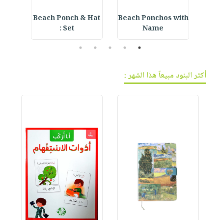
ning
Beach Ponch & Hat
Beach Ponchos with
E
Set :
Name
5
4
3
2
1
أكثر البنود مبيعاً هذا الشهر :