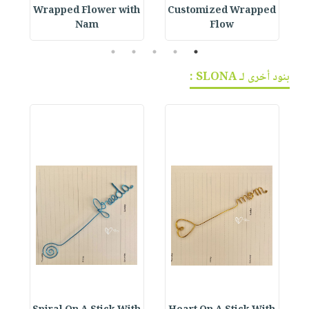
h
Wrapped Flower with
Customized Wrapped
Nam
Flow
5
4
3
2
1
بنود أخرى لـ SLONA :