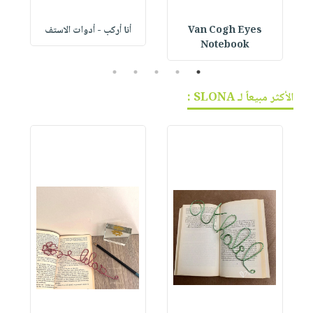
Van Cogh Eyes
أنا أركب - أدوات الاستف
 1
Notebook
5
4
3
2
1
الأكثر مبيعاً لـ SLONA :