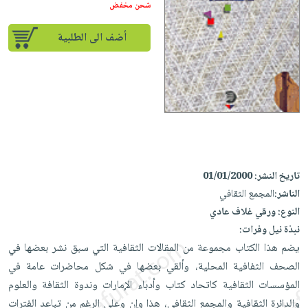
إختياراتنا
تعليمية
شحن مخفض
أسئلة
إختياراتنا
المواضيع
iKitab
يتكرر
كتب
أضف الى الطلبية
بلا
الأكثر
طرحها
أكاديمية
الصحة
حدود
مبيعاً
تحميل
والعناية
صندوق
أسئلة
إختياراتنا
masmu3
الشخصية
القراءة
يتكرر
وسائل
على
جديد
English
طرحها
تعليمية
Android
books
الكل
تحميل
صندوق
تحميل
iKitab
أجهزة
القراءة
المطبخ
masmu3
على
تاريخ النشر:
01/01/2000
العناية
والسفرة
على
جوائز
Android
الناشر:
المجمع الثقافي
جديد
الشخصية
Apple
النوع:
ورقي غلاف عادي
تحميل
العناية
الكل
نبذة نيل وفرات:
iKitab
وتصفيف
أواني
يضم هذا الكتاب مجموعة من المقالات الثقافية التي سبق نشر بعضها في
متجر
على
الشعر
الطهي
الصحف الثفافية المحلية، وألقي بعضها في شكل محاضرات عامة في
الهدايا
Apple
العناية
المؤسسات الثقافية كاتحاد كتاب وأدباء الإمارات وندوة الثقافة والعلوم
أدوات
بالجسم
أقسام
والدائرة الثقافية والمجمع الثقافي، هذا وإن وعلى الرغم من تباعد الفترات
الخبز