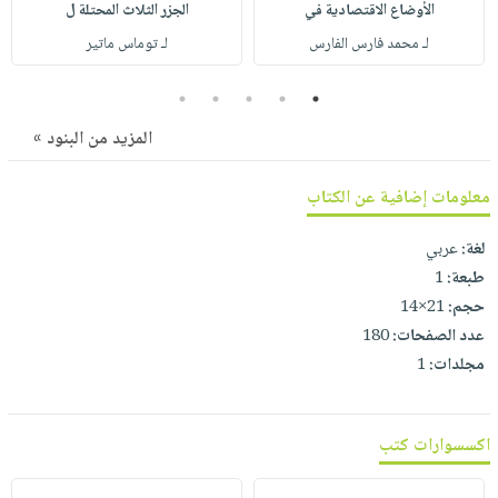
صابون
الأوضاع الاقتصادية في
الجزر الثلاث المحتلة ل
فيديوهات
عربة
أطفال
لـ محمد فارس الفارس
لـ توماس ماتير
أسئلة
التسوق
مناسبات
يتكرر
5
4
3
2
1
طرحها
نشرة
المزيد من البنود »
الإصدارات
خدمات
نيل
معلومات إضافية عن الكتاب
وفرات
انشر
لغة:
عربي
كتابك
طبعة:
1
تواصل
حجم:
21×14
معنا
عدد الصفحات:
180
مجلدات:
1
اكسسوارات كتب