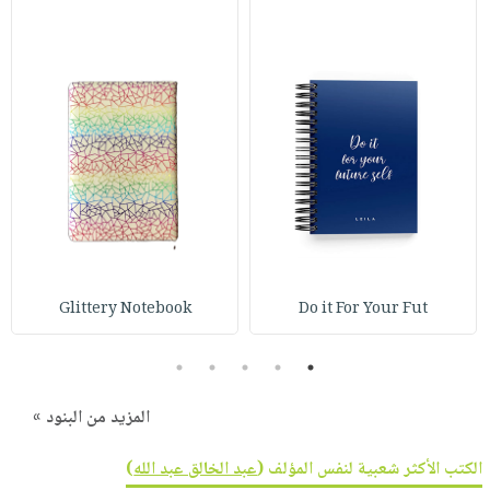
Glittery Notebook
Do it For Your Fut
5
4
3
2
1
المزيد من البنود »
الكتب الأكثر شعبية لنفس المؤلف (
عبد الخالق عبد الله
)