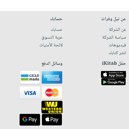
عن نيل وفرات
حسابك
عن الشركة
حسابك
سياسة الشركة
عربة التسوق
فيديوهات
لائحة الأمنيات
انشر كتابك
حمّل iKitab
وسائل الدفع