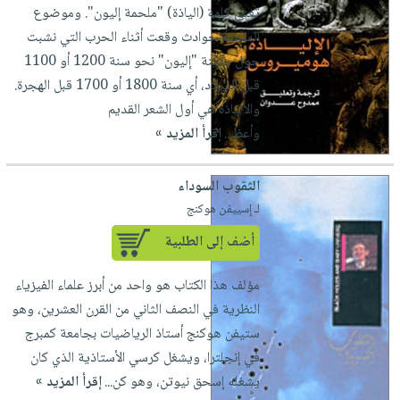
العناية
الأكثر
تعني كلمة (الياذة) "ملحمة إليون". وموضوع
شحن
أدوات
بالأسنان
مبيعاً
الملحمة حوادث وقعت أثناء الحرب التي نشبت
مجاني
المائدة
حول مدينة "إليون" نحو سنة 1200 أو 1100
الحمية
العودة
بنود
الأوعية
قبل الميلاد، أي سنة 1800 أو 1700 قبل الهجرة.
والتغذية
للمدارس
مختارة
والتخزين
اشتراكات
والالياذة هي أول الشعر القديم
اكسسوارات
أدوات
وأعظ...
إقرأ المزيد »
كتب
كل
بحث
المطبخ
الاشتراكات
اكسسوارات
متقدم
الثقوب السوداء
منزلية
صندوق
لـ إسييفن هوكنج
القراءة
اكسسوارات
أضف إلى الطلبية
iKitab
ملابس
نيل
بلا
مطرزات
وفرات
مؤلف هذا الكتاب هو واحد من أبرز علماء الفيزياء
حدود
حقائب
النظرية في النصف الثاني من القرن العشرين، وهو
عن
حسابك
حلي
ستيفن هوكنج أستاذ الرياضيات بجامعة كمبرج
الشركة
عناية
في إنجلترا، ويشغل كرسي الأستاذية الذي كان
لائحة
سياسة
بالذات
يشغله إسحق نيوتن، وهو كن...
إقرأ المزيد »
الأمنيات
الشركة