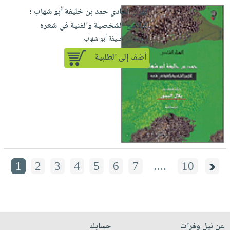
الهزار الشادي حمد بن خليفة أبو شهاب ؛
الملامح الشخصية والفنية في شعره
لـ حمد بن خليفة أبو شهاب
أضف إلى الطلبية
1
2
3
4
5
6
7
....
10
عن نيل وفرات
حسابك