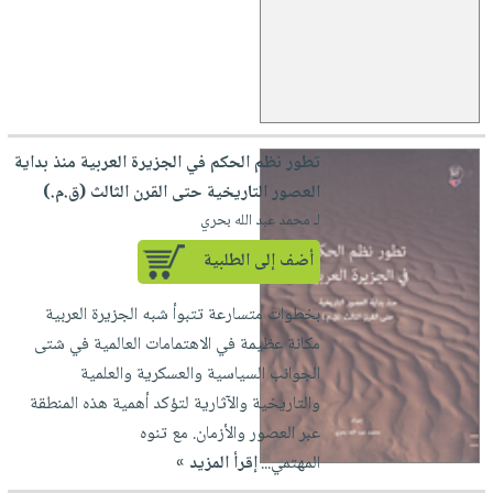
تطور نظم الحكم في الجزيرة العربية منذ بداية
العصور التاريخية حتى القرن الثالث (ق.م.)
لـ محمد عبد الله بحري
أضف إلى الطلبية
بخطوات متسارعة تتبوأ شبه الجزيرة العربية
مكانة عظيمة في الاهتمامات العالمية في شتى
الجوانب السياسية والعسكرية والعلمية
والتاريخية والآثارية لتؤكد أهمية هذه المنطقة
عبر العصور والأزمان. مع تنوه
المهتمي...
إقرأ المزيد »