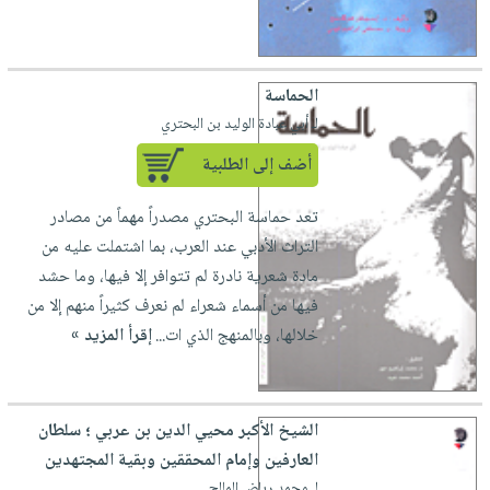
صابون
فيديوهات
عربة
أطفال
أسئلة
التسوق
مناسبات
يتكرر
الحماسة
طرحها
نشرة
لـ أبي عبادة الوليد بن البحتري
الإصدارات
خدمات
أضف إلى الطلبية
نيل
وفرات
تعد حماسة البحتري مصدراً مهماً من مصادر
انشر
التراث الأدبي عند العرب، بما اشتملت عليه من
كتابك
مادة شعرية نادرة لم تتوافر إلا فيها، وما حشد
تواصل
فيها من أسماء شعراء لم نعرف كثيراً منهم إلا من
معنا
خلالها، وبالمنهج الذي ات...
إقرأ المزيد »
الشيخ الأكبر محيي الدين بن عربي ؛ سلطان
العارفين وإمام المحققين وبقية المجتهدين
لـ محمد رياض المالح