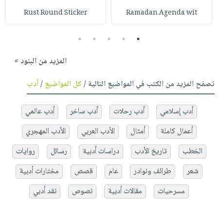
Rust Round Sticker
Ramadan Agenda wit
5
4
3
2
1
المزيد من البنود »
تصفح المزيد من الكتب في المواضيع التالية /
كل المواضيع
/
أدب
أدب إسلامي
أدب رحلات
أدب ساخر
أدب عالمي
أعمال كاملة
أمثال
الأدب العربي
الأدب المهجري
الخطب
تاريخ الأدب
دراسات أدبية
رسائل
روايات
شعر
طرائف ونوادر
عام
قصص
مختارات أدبية
مسرحيات
مقالات أدبية
نصوص
نقد أدبي