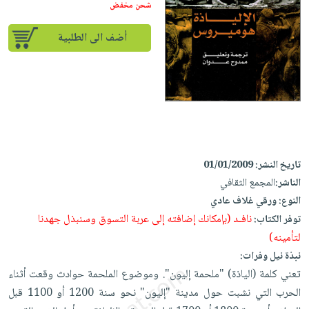
إختياراتنا
تعليمية
شحن مخفض
أسئلة
إختياراتنا
المواضيع
iKitab
يتكرر
كتب
أضف الى الطلبية
بلا
الأكثر
طرحها
أكاديمية
الصحة
حدود
مبيعاً
تحميل
والعناية
صندوق
أسئلة
إختياراتنا
masmu3
الشخصية
القراءة
يتكرر
وسائل
على
جديد
English
طرحها
تعليمية
Android
books
الكل
تحميل
صندوق
تحميل
iKitab
أجهزة
القراءة
المطبخ
masmu3
تاريخ النشر:
01/01/2009
على
العناية
والسفرة
على
جوائز
الناشر:
المجمع الثقافي
Android
جديد
الشخصية
Apple
النوع:
ورقي غلاف عادي
تحميل
العناية
نافـد (بإمكانك إضافته إلى عربة التسوق وسنبذل جهدنا
توفر الكتاب:
الكل
iKitab
وتصفيف
لتأمينه)
أواني
متجر
على
الشعر
نبذة نيل وفرات:
الطهي
الهدايا
Apple
تعني كلمة (الياذة) "ملحمة إليون". وموضوع الملحمة حوادث وقعت أثناء
العناية
أدوات
الحرب التي نشبت حول مدينة "إليون" نحو سنة 1200 أو 1100 قبل
بالجسم
أقسام
الخبز