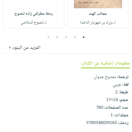
صابون
فيديوهات
عربة
أطفال
أسئلة
عجائب الهند
رحلة مطراقي زاده لنصوح
التسوق
مناسبات
يتكرر
لـ بزرك بن شهريار الناخذا
لـ لنصوح السلاحي
طرحها
نشرة
5
4
3
2
1
الإصدارات
خدمات
نيل
المزيد من البنود »
وفرات
معلومات إضافية عن الكتاب
انشر
كتابك
ترجمة:
ممدوح عدوان
تواصل
لغة:
عربي
معنا
طبعة:
2
حجم:
24×17
عدد الصفحات:
780
مجلدات:
1
ردمك:
9789948039563