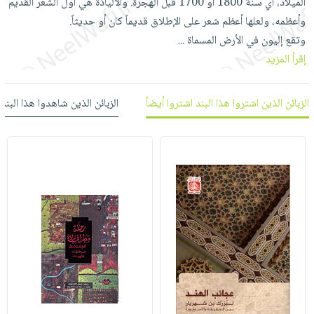
الميلاد، أي سنة 1800 أو 1700 قبل الهجرة. والالياذة هي أول الشعر القديم
العناية
الأكثر
شحن
أدوات
وأعظمه، ولعلها أعظم شعر على الإطلاق قديماً كان أو حديثاً.
بالأسنان
مبيعاً
مجاني
المائدة
وتقع إليون في الأرض المسماة
...
الحمية
العودة
بنود
الأوعية
إقرأ المزيد
والتغذية
للمدارس
مختارة
والتخزين
اشتراكات
اكسسوارات
أدوات
الزبائن الذين اشتروا هذا البند اشتروا أيضاً
الزبائن الذين شاهدوا هذا البند
كتب
كل
بحث
المطبخ
الاشتراكات
اكسسوارات
متقدم
منزلية
صندوق
القراءة
اكسسوارات
iKitab
ملابس
نيل
بلا
مطرزات
وفرات
حدود
حقائب
عن
حسابك
حلي
الشركة
عناية
لائحة
سياسة
بالذات
الأمنيات
الشركة