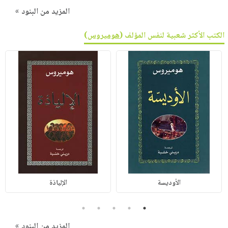
المزيد من البنود »
الكتب الأكثر شعبية لنفس المؤلف (
هوميروس
)
الأوديسة
الإلياذة
5
4
3
2
1
المزيد من البنود »