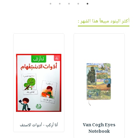
5
4
3
2
1
أكثر البنود مبيعاً هذا الشهر :
Van Cogh Eyes
أنا أركب - أدوات الاستف
 1
Notebook