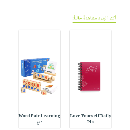
فيديوهات
صابون
عربة
أسئلة
التسوق
أطفال
يتكرر
أكثر البنود مشاهدةً حالياً:
مناسبات
طرحها
نشرة
الإصدارات
خدمات
نيل
وفرات
انشر
كتابك
تواصل
معنا
ur
Word Pair Learning
Love Yourself Daily
Crystal Bookmark :
Pla
: تع