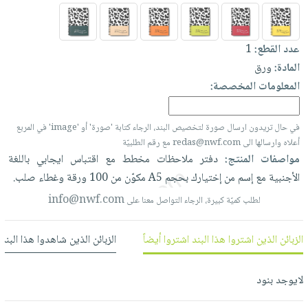
العناية
الأكثر
شحن
أدوات
بالأسنان
مبيعاً
مجاني
المائدة
الحمية
العودة
عدد القطع:
1
بنود
الأوعية
والتغذية
للمدارس
المادة:
ورق
مختارة
والتخزين
اشتراكات
المعلومات المخصصة:
اكسسوارات
أدوات
كتب
كل
بحث
المطبخ
الاشتراكات
اكسسوارات
في حال تريدون ارسال صورة لتخصيص البند، الرجاء كتابة 'صورة' أو 'image' في المربع
متقدم
أعلاه وارسالها الى redas@nwf.com مع رقم الطلبيّة
منزلية
صندوق
مواصفات المنتج:
دفتر
ملاحظات
مخطط
مع
اقتباس
ايجابي
باللغة
القراءة
اكسسوارات
الأجنبية
مع
إسم
من
إختيارك
بحجم
A5
مكوّن
من
100
ورقة
وغطاء
صلب.
نيل
iKitab
ملابس
info@nwf.com
وفرات
لطلب كميّة كبيرة، الرجاء التواصل معنا على
بلا
مطرزات
حدود
عن
حقائب
حسابك
الزبائن الذين اشتروا هذا البند اشتروا أيضاً
الزبائن الذين شاهدوا هذا البند
الشركة
حلي
لائحة
سياسة
عناية
لايوجد بنود
الأمنيات
الشركة
بالذات