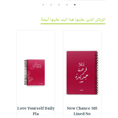
5
4
3
2
1
الزبائن الذين عاينوا هذا البند عاينوا أيضاً:
ined
Love Yourself Daily
365 New Chance
Fo
Pla
Lined No