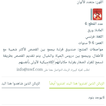
اللون:
متعدد الألوان
العناية
الأكثر
شحن
أدوات
بالأسنان
مبيعاً
مجاني
المائدة
الحمية
العودة
بنود
الأوعية
والتغذية
للمدارس
عدد القطع:
4
مختارة
والتخزين
اشتراكات
المادة:
ورق
اكسسوارات
أدوات
اللغة:
فرنسي
كتب
كل
بحث
المطبخ
العمر:
6-9 سنوات
الاشتراكات
اكسسوارات
متقدم
مواصفات المنتج:
صندوق
قراءة
يجمع
بين
القصص
الأكثر
شعبية
مع
منزلية
صندوق
الأطفال،
ويجمع
بين
دروس
الحياة
والخيال.
يتم
تقديم
القصص
بطريقة
القراءة
اكسسوارات
تسمح
للقراء
الصغار
بقراءة
حكاياتهم
الكلاسيكية
الأولى
بأنفسهم.
نيل
iKitab
ملابس
وفرات
info@nwf.com
لطلب كميّة كبيرة، الرجاء التواصل معنا على
بلا
مطرزات
حدود
عن
حقائب
حسابك
الزبائن الذين اشتروا هذا البند اشتروا أيضاً
الزبائن الذين شاهدوا هذا البند
الشركة
حلي
لائحة
سياسة
عناية
لايوجد بنود
الأمنيات
الشركة
بالذات