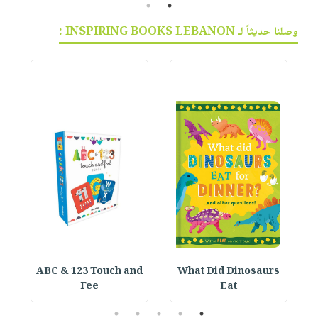
2
1
وصلنا حديثاً لـ INSPIRING BOOKS LEBANON :
ABC & 123 Touch and
What Did Dinosaurs
Fee
Eat
5
4
3
2
1