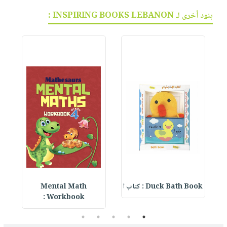
بنود أخرى لـ INSPIRING BOOKS LEBANON :
Duck Bath Book : كتاب ا
Mental Math
e
Workbook :
5
4
3
2
1