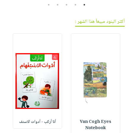
5
4
3
2
1
أكثر البنود مبيعاً هذا الشهر :
Van Cogh Eyes
أنا أركب - أدوات الاستف
 1
Notebook