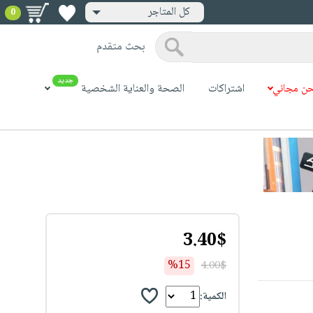
كل المتاجر
0
بحث متقدم
جديد
ن مجاني
اشتراكات
الصحة والعناية الشخصية
3.40$
%15
4.00$
الكمية: