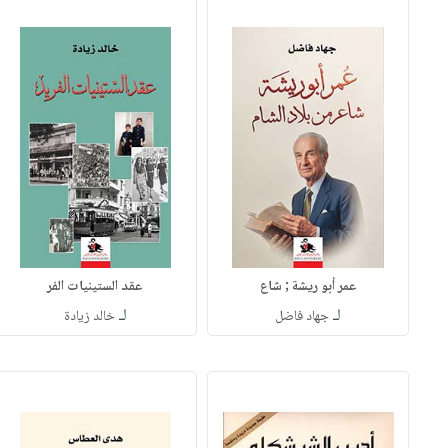
عمر أبو ريشة ; شاع
عقد الستينيات الفر
لـ
لـ
جهاد فاضل
خالد زيادة