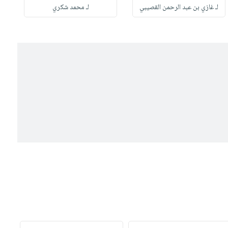
لـ غازي بن عبد الرحمن القصيبي
لـ محمد شكري
ل