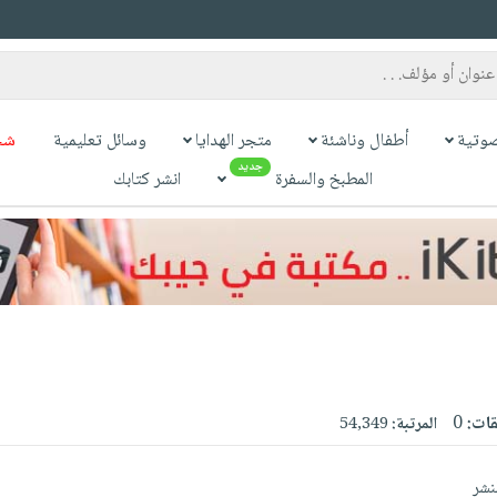
وتية
أطفال وناشئة
متجر الهدايا
وسائل تعليمية
شح
جديد
المطبخ والسفرة
انشر كتابك
قات:
0
المرتبة:
54,349
نشر