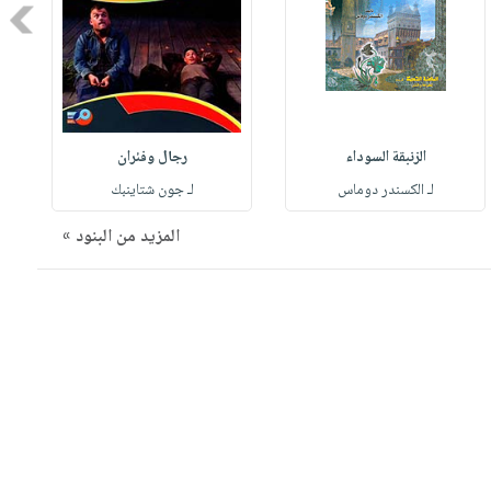
Next
الزنبقة السوداء
رجال وفئران
لـ الكسندر دوماس
لـ جون شتاينبك
المزيد من البنود »