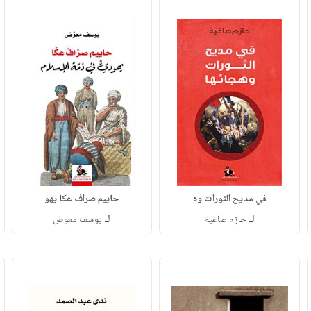
في مديح الثورات وه
حاييم صراف عكا يهو
لـ
لـ
حازم صاغية
يوسف معوض