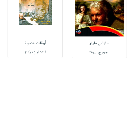
سايلس مارنر
أوقات عصيبة
لـ جورج إليوت
لـ تشارلز ديكنز