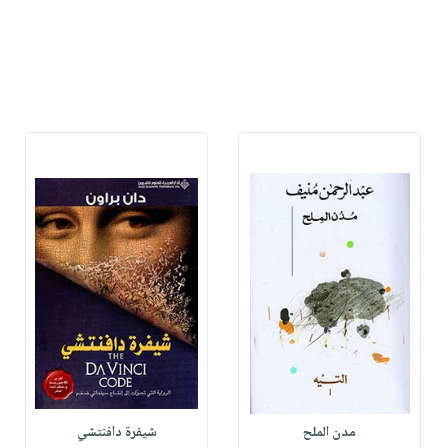
مدن الملح
شيفرة دافنتشي