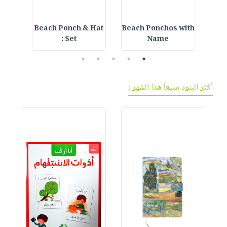
r
Beach Ponch & Hat
Beach Ponchos with
E
Set :
Name
5
4
3
2
1
أكثر البنود مبيعاً هذا الشهر :