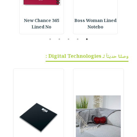
iral
365 New Chance
Boss Woman Lined
Acrylic Bookmark :
Lined No
Notebo
5
4
3
2
1
وصلنا حديثاً لـ Digital Technologies :