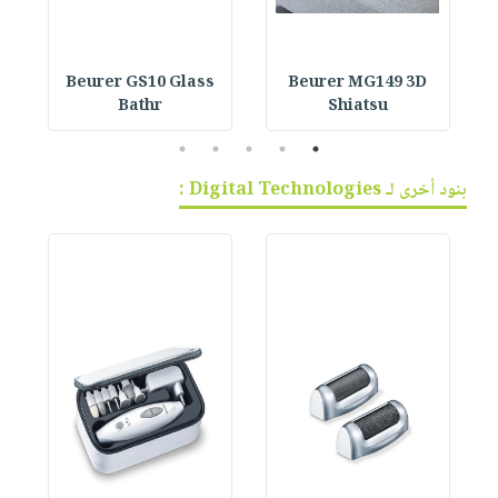
Beurer GS10 Glass
Beurer MG149 3D
Bathr
Shiatsu
5
4
3
2
1
بنود أخرى لـ Digital Technologies :