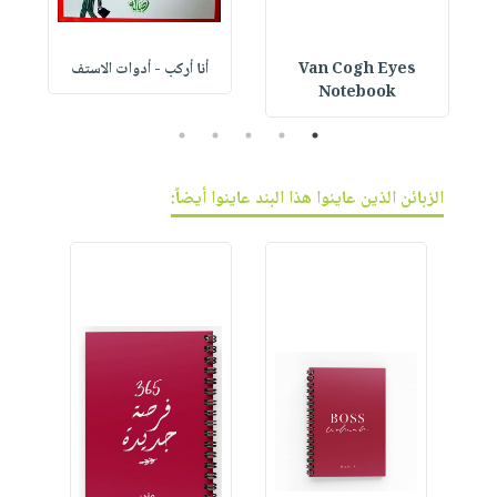
Van Cogh Eyes
أنا أركب - أدوات الاستف
 1
Notebook
5
4
3
2
1
الزبائن الذين عاينوا هذا البند عاينوا أيضاً: