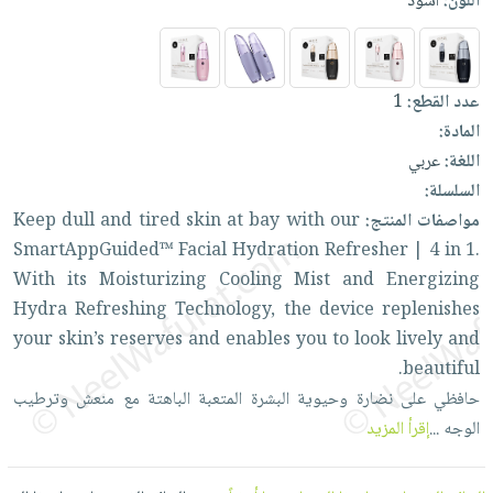
اللون:
أسود
العناية
الأكثر
شحن
أدوات
بالأسنان
مبيعاً
مجاني
المائدة
الحمية
العودة
بنود
الأوعية
عدد القطع:
1
والتغذية
للمدارس
مختارة
والتخزين
اشتراكات
المادة:
اكسسوارات
أدوات
اللغة:
عربي
كتب
كل
بحث
المطبخ
السلسلة:
الاشتراكات
اكسسوارات
متقدم
مواصفات المنتج:
our
with
bay
at
skin
tired
and
dull
Keep
منزلية
صندوق
SmartAppGuided™
Facial
Hydration
Refresher
|
4
in
1.
القراءة
اكسسوارات
With
its
Moisturizing
Cooling
Mist
and
Energizing
نيل
iKitab
ملابس
Hydra
Refreshing
Technology,
the
device
replenishes
وفرات
بلا
مطرزات
your
skin’s
reserves
and
enables
you
to
look
lively
and
حدود
عن
beautiful.
حقائب
حسابك
الشركة
حافظي
على
نضارة
وحيوية
البشرة
المتعبة
الباهتة
مع
منعش
وترطيب
حلي
لائحة
سياسة
الوجه
...
إقرأ المزيد
عناية
الأمنيات
الشركة
بالذات