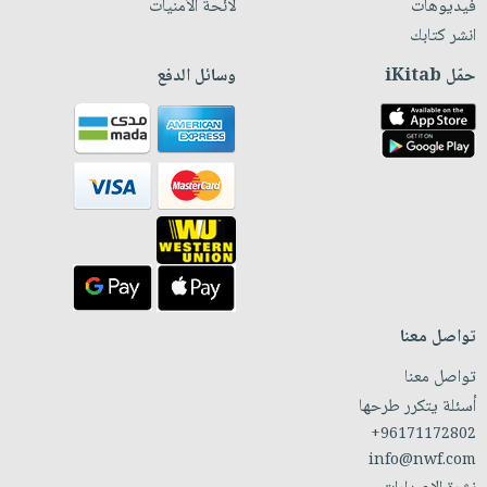
فيديوهات
لائحة الأمنيات
انشر كتابك
حمّل iKitab
وسائل الدفع
تواصل معنا
تواصل معنا
أسئلة يتكرر طرحها
+96171172802
info@nwf.com