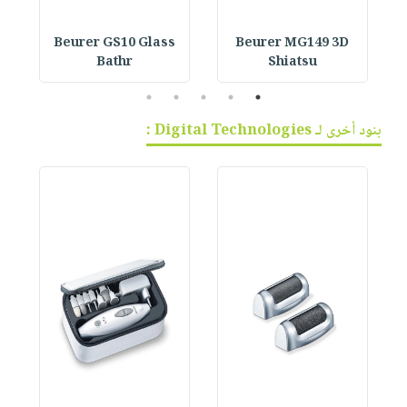
Beurer GS10 Glass
Beurer MG149 3D
Bathr
Shiatsu
5
4
3
2
1
بنود أخرى لـ Digital Technologies :