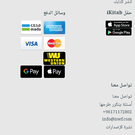
انشر كتابك
حمّل iKitab
وسائل الدفع
تواصل معنا
تواصل معنا
أسئلة يتكرر طرحها
+96171172802
info@nwf.com
نشرة الإصدارات