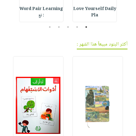
ur
Word Pair Learning
Love Yourself Daily
Crystal Bookmark :
Pla
: تع
5
4
3
2
1
أكثر البنود مبيعاً هذا الشهر :