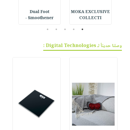
 حرز
MOKA EXCLUSIVE
Dual Foot
ice
Smoothener -
COLLECTI
5
4
3
2
1
وصلنا حديثاً لـ Digital Technologies :