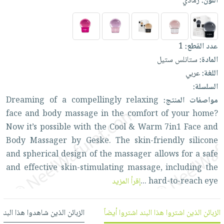
اللون:
رمادي
العناية
الأكثر
شحن
أدوات
بالأسنان
مبيعاً
مجاني
المائدة
الحمية
العودة
بنود
الأوعية
عدد القطع:
1
والتغذية
للمدارس
مختارة
والتخزين
اشتراكات
المادة:
ستانلس ستيل
اكسسوارات
أدوات
اللغة:
عربي
كتب
كل
بحث
المطبخ
السلسلة:
الاشتراكات
اكسسوارات
متقدم
مواصفات المنتج:
relaxing
compellingly
a
of
Dreaming
منزلية
صندوق
face
and
body
massage
in
the
comfort
of
your
home?
القراءة
اكسسوارات
Now
it’s
possible
with
the
Cool
&
Warm
7in1
Face
and
نيل
iKitab
ملابس
Body
Massager
by
Geske.
The
skin-friendly
silicone
وفرات
بلا
مطرزات
and
spherical
design
of
the
massager
allows
for
a
safe
حدود
عن
and
effective
skin-stimulating
massage,
including
the
حقائب
حسابك
الشركة
eye
hard-to-reach
...
إقرأ المزيد
حلي
لائحة
سياسة
عناية
الأمنيات
الشركة
بالذات
الزبائن الذين اشتروا هذا البند اشتروا أيضاً
الزبائن الذين شاهدوا هذا البند