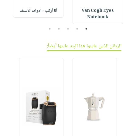
Van Cogh Eyes
أنا أركب - أدوات الاستف
 1
Notebook
5
4
3
2
1
الزبائن الذين عاينوا هذا البند عاينوا أيضاً: